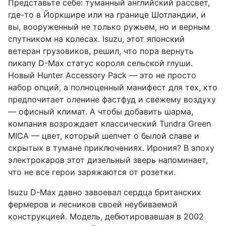
Представьте себе: туманный английский рассвет,
где-то в Йоркшире или на границе Шотландии, и
вы, вооруженный не только ружьем, но и верным
спутником на колесах. Isuzu, этот японский
ветеран грузовиков, решил, что пора вернуть
пикапу D-Max статус короля сельской глуши.
Новый Hunter Accessory Pack — это не просто
набор опций, а полноценный манифест для тех, кто
предпочитает оленине фастфуд и свежему воздуху
— офисный климат. А чтобы добавить шарма,
компания возрождает классический Tundra Green
MICA — цвет, который шепчет о былой славе и
скрытых в тумане приключениях. Ирония? В эпоху
электрокаров этот дизельный зверь напоминает,
что не все герои заряжаются от розетки.
Isuzu D-Max давно завоевал сердца британских
фермеров и лесников своей неубиваемой
конструкцией. Модель, дебютировавшая в 2002