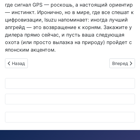
где сигнал GPS — роскошь, а настоящий ориентир
— инстинкт. Иронично, но в мире, где все спешат к
цифровизации, Isuzu напоминает: иногда лучший
апгрейд — это возвращение к корням. Закажите у
дилера прямо сейчас, и пусть ваша следующая
охота (или просто вылазка на природу) пройдет с
японским акцентом.
Предыдущий: Электромобили в объятиях Будды: JAIA отмеча
Следующий: 
Назад
Вперед