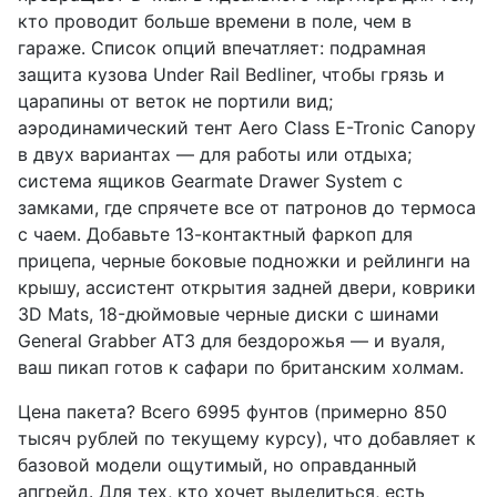
кто проводит больше времени в поле, чем в
гараже. Список опций впечатляет: подрамная
защита кузова Under Rail Bedliner, чтобы грязь и
царапины от веток не портили вид;
аэродинамический тент Aero Class E-Tronic Canopy
в двух вариантах — для работы или отдыха;
система ящиков Gearmate Drawer System с
замками, где спрячете все от патронов до термоса
с чаем. Добавьте 13-контактный фаркоп для
прицепа, черные боковые подножки и рейлинги на
крышу, ассистент открытия задней двери, коврики
3D Mats, 18-дюймовые черные диски с шинами
General Grabber AT3 для бездорожья — и вуаля,
ваш пикап готов к сафари по британским холмам.
Цена пакета? Всего 6995 фунтов (примерно 850
тысяч рублей по текущему курсу), что добавляет к
базовой модели ощутимый, но оправданный
апгрейд. Для тех, кто хочет выделиться, есть