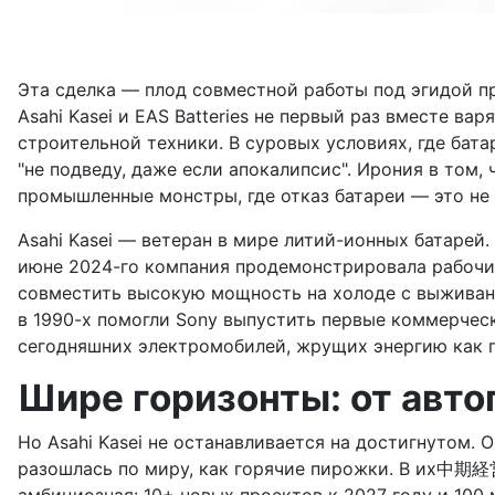
Эта сделка — плод совместной работы под эгидой 
Asahi Kasei и EAS Batteries не первый раз вместе 
строительной техники. В суровых условиях, где бата
"не подведу, даже если апокалипсис". Ирония в том, 
промышленные монстры, где отказ батареи — это не 
Asahi Kasei — ветеран в мире литий-ионных батарей
июне 2024-го компания продемонстрировала рабочий 
совместить высокую мощность на холоде с выживани
в 1990-х помогли Sony выпустить первые коммерческ
сегодняшних электромобилей, жрущих энергию как 
Шире горизонты: от авто
Но Asahi Kasei не останавливается на достигнутом.
разошлась по миру, как горячие пирожки. В их中期経営計