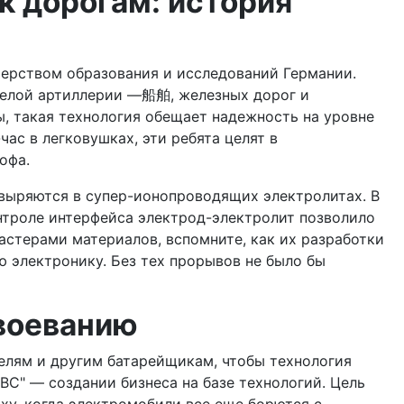
к дорогам: история
ерством образования и исследований Германии.
тяжелой артиллерии —船舶, железных дорог и
вы, такая технология обещает надежность на уровне
час в легковушках, эти ребята целят в
офа.
ковыряются в супер-ионопроводящих электролитах. В
онтроле интерфейса электрод-электролит позволило
астерами материалов, вспомните, как их разработки
ю электронику. Без тех прорывов не было бы
авоеванию
телям и другим батарейщикам, чтобы технология
BC" — создании бизнеса на базе технологий. Цель