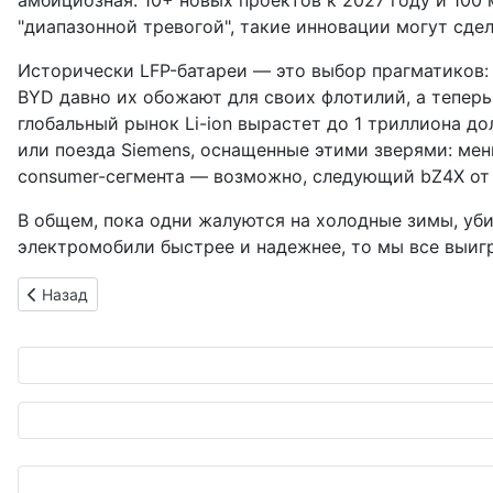
амбициозная: 10+ новых проектов к 2027 году и 100
"диапазонной тревогой", такие инновации могут сд
Исторически LFP-батареи — это выбор прагматиков: 
BYD давно их обожают для своих флотилий, а тепер
глобальный рынок Li-ion вырастет до 1 триллиона до
или поезда Siemens, оснащенные этими зверями: мень
consumer-сегмента — возможно, следующий bZ4X от T
В общем, пока одни жалуются на холодные зимы, уби
электромобили быстрее и надежнее, то мы все выигра
Предыдущий: Toyota Tsusho Group на Messenagoya 2025: от
Назад