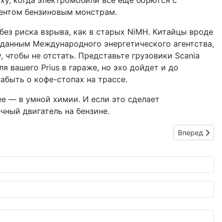
оху, когда электромобили все еще борются с
рентом бензиновым монстрам.
без риска взрыва, как в старых NiMH. Китайцы вроде
 данным Международного энергетического агентства,
, чтобы не отстать. Представьте грузовики Scania
я вашего Prius в гараже, но эхо дойдет и до
абыть о кофе-стопах на трассе.
е — в умной химии. И если это сделает
чный двигатель на бензине.
Следующий: 
Вперед