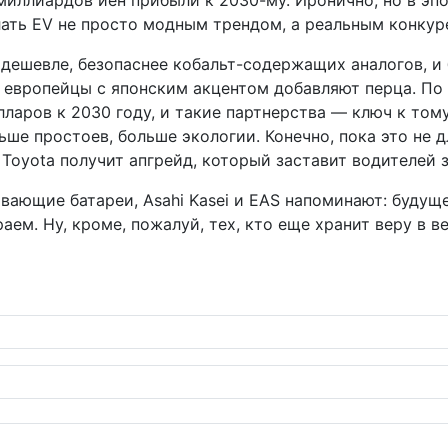
 миллиардов иен прибыли к 2030-му. Иронично, но в эп
елать EV не просто модным трендом, а реальным конку
дешевле, безопаснее кобальт-содержащих аналогов, и 
ь европейцы с японским акцентом добавляют перца. По
лларов к 2030 году, и такие партнерства — ключ к тому
ше простоев, больше экологии. Конечно, пока это не дл
oyota получит апгрейд, который заставит водителей з
вающие батареи, Asahi Kasei и EAS напоминают: будуще
ем. Ну, кроме, пожалуй, тех, кто еще хранит веру в ве
 ракушек к солнечным батареям в погоне за зелёным будущим