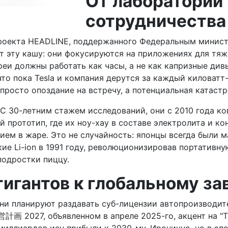
От лаборатории 
сотрудничества
проекта HEADLINE, поддержанного Федеральным минист
варят эту кашу: они фокусируются на приложениях для 
реи должны работать как часы, а не как капризные ди
что пока Tesla и компания дерутся за каждый киловатт-
просто опоздание на встречу, а потенциальная катастр
. С 30-летним стажем исследований, они с 2010 года 
прототип, где их ноу-хау в составе электролита и к
ем в жаре. Это не случайность: японцы всегда были м
ие Li-ion в 1991 году, революционизировав портативну
подростки пиццу.
гигантов к глобальному з
 Они планируют раздавать суб-лицензии автопроизводи
画 2027, объявленном в апреле 2025-го, акцент на "T