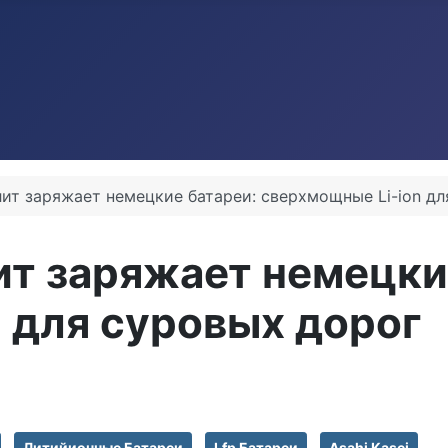
ит заряжает немецкие батареи: сверхмощные Li-ion дл
т заряжает немецки
 для суровых дорог
Литийионные Батареи
Lfp Батареи
Asahi Kasei