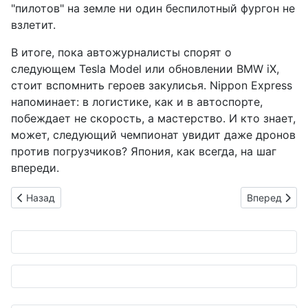
"пилотов" на земле ни один беспилотный фургон не
взлетит.
В итоге, пока автожурналисты спорят о
следующем Tesla Model или обновлении BMW iX,
стоит вспомнить героев закулисья. Nippon Express
напоминает: в логистике, как и в автоспорте,
побеждает не скорость, а мастерство. И кто знает,
может, следующий чемпионат увидит даже дронов
против погрузчиков? Япония, как всегда, на шаг
впереди.
Предыдущий: BMW спотыкается о китайскую стену: прогноз 
Следующий: 
Назад
Вперед