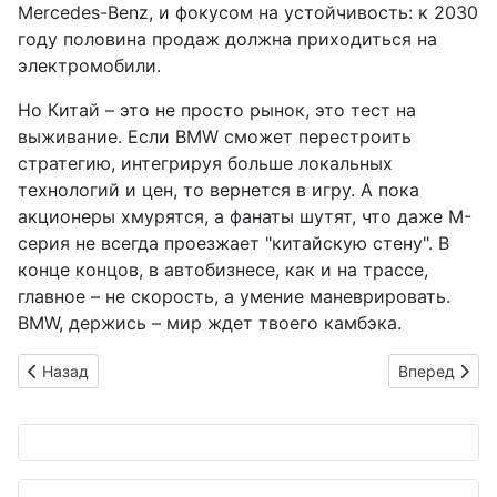
Mercedes-Benz, и фокусом на устойчивость: к 2030
году половина продаж должна приходиться на
электромобили.
Но Китай – это не просто рынок, это тест на
выживание. Если BMW сможет перестроить
стратегию, интегрируя больше локальных
технологий и цен, то вернется в игру. А пока
акционеры хмурятся, а фанаты шутят, что даже M-
серия не всегда проезжает "китайскую стену". В
конце концов, в автобизнесе, как и на трассе,
главное – не скорость, а умение маневрировать.
BMW, держись – мир ждет твоего камбэка.
Предыдущий: Honda CR-V e:HEV: Гибридный прототип наконец
Следующий: 
Назад
Вперед