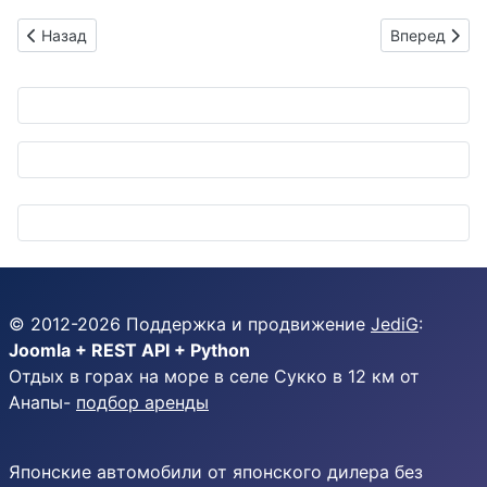
Предыдущий: Амада на MECT 2025: лазеры мощью 9 кВт и ро
Следующий: 
Назад
Вперед
© 2012-
2026
Поддержка и продвижение
JediG
:
Joomla + REST API + Python
Отдых в горах на море в селе Сукко в 12 км от
Анапы-
подбор аренды
Японские автомобили от японского дилера без