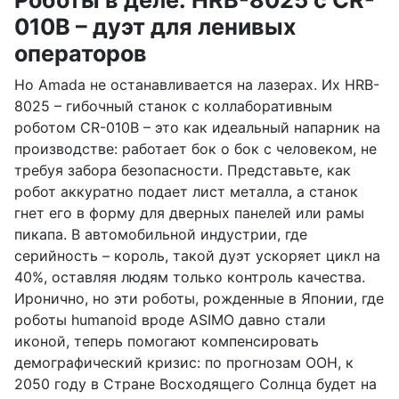
Роботы в деле: HRB-8025 с CR-
010B – дуэт для ленивых
операторов
Но Amada не останавливается на лазерах. Их HRB-
8025 – гибочный станок с коллаборативным
роботом CR-010B – это как идеальный напарник на
производстве: работает бок о бок с человеком, не
требуя забора безопасности. Представьте, как
робот аккуратно подает лист металла, а станок
гнет его в форму для дверных панелей или рамы
пикапа. В автомобильной индустрии, где
серийность – король, такой дуэт ускоряет цикл на
40%, оставляя людям только контроль качества.
Иронично, но эти роботы, рожденные в Японии, где
роботы humanoid вроде ASIMO давно стали
иконой, теперь помогают компенсировать
демографический кризис: по прогнозам ООН, к
2050 году в Стране Восходящего Солнца будет на