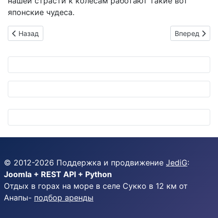
нашей страсти к колесам работают такие вот
японские чудеса.
Предыдущий: Mercedes-Benz ELF: Фургон-волшебник, котор
Следующий: 
Назад
Вперед
© 2012-
2026
Поддержка и продвижение
JediG
:
Joomla + REST API + Python
Отдых в горах на море в селе Сукко в 12 км от
Анапы-
подбор аренды