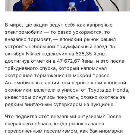
В мире, где акции ведут себя как капризные
электромобили — то резко ускоряются, то
внезапно тормозят, — японский рынок решил
устроить небольшой триумфальный заезд. 15
октября Nikkei подскочил на 825,35 йены,
достигнув отметки в 47 672,67 йены, и это после
трёхдневного спуска, который напоминал
экстренное торможение на мокрой трассе.
Автомобильные акции, эти верные кони японской
экономики, взлетели в унисон: от Toyota до Honda,
инвесторы ринулись покупать, словно охотясь за
редким винтажным суперкаром на аукционе.
Что подвигло этот внезапный энтузиазм? После
вчерашнего обвала, когда рынок казался
переполненным пессимизмом, как бак иномарки