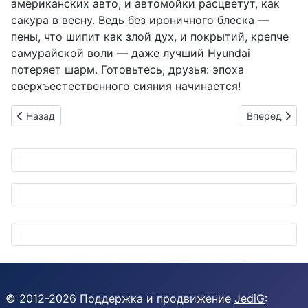
американских авто, и автомойки расцветут, как
сакура в весну. Ведь без ироничного блеска —
пены, что шипит как злой дух, и покрытий, крепче
самурайской воли — даже лучший Hyundai
потеряет шарм. Готовьтесь, друзья: эпоха
сверхъестественного сияния начинается!
Предыдущий: Suzuki покоряет дикую природу: Jimny Nomad
Следующий: 
Назад
Вперед
© 2012-
2026
Поддержка и продвижение
JediG
: