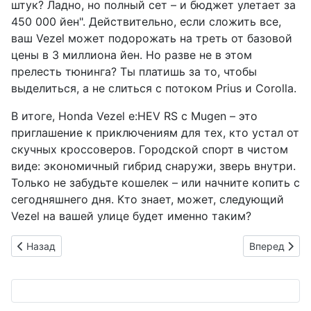
штук? Ладно, но полный сет – и бюджет улетает за
450 000 йен". Действительно, если сложить все,
ваш Vezel может подорожать на треть от базовой
цены в 3 миллиона йен. Но разве не в этом
прелесть тюнинга? Ты платишь за то, чтобы
выделиться, а не слиться с потоком Prius и Corolla.
В итоге, Honda Vezel e:HEV RS с Mugen – это
приглашение к приключениям для тех, кто устал от
скучных кроссоверов. Городской спорт в чистом
виде: экономичный гибрид снаружи, зверь внутри.
Только не забудьте кошелек – или начните копить с
сегодняшнего дня. Кто знает, может, следующий
Vezel на вашей улице будет именно таким?
Предыдущий: Nuts RV раздевает кемперы до костей: скелето
Следующий: N
Назад
Вперед