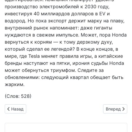
производство электромобилей к 2030 году,
инвестируя 40 миллиардов долларов в EV и
водород. Но пока экспорт держит марку на плаву,
внутренний рынок напоминает: даже гиганты
нуждаются в свежем импульсе. Может, пора Honda
вернуться к корням — к тому дерзкому духу,
который сделал ее легендой? В конце концов, в
мире, где Tesla меняет правила игры, а китайские
бренды наступают на пятки, ирония судьбы Honda
может обернуться триумфом. Следите за
обновлениями: следующий квартал обещает быть
жарким.
(Слов: 528)
Предыдущий: SDV и AI: Европа против Японии в битве за ум
Следующий: 
Назад
Вперед