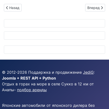
Предыдущий: Маленькие ниндзя блеска: юные герои детейли
Следующий: 
Назад
Вперед
© 2012-
2026
Поддержка и продвижение
JediG
:
Joomla + REST API + Python
Отдых в горах на море в селе Сукко в 12 км от
Анапы-
подбор аренды
Японские автомобили от японского дилера без