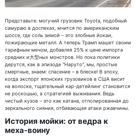
Представьте: могучий грузовик Toyota, подобный
самураю в доспехах, мчится по американским
шоссе, где соль зимой – это злобные йокаи,
пожирающие металл. А теперь Трамп машет своим
тарифным мечом, добавляя 25% к цене импорта
средних и大型ных монстров. Но пока политики
дерутся, как в эпизоде "Наруто", мы, простые
смертные, знаем: спасение – в блеске! В эпоху,
когда экспорт японских грузовиков в США висит
на волоске, тщательный кар-детейлинг становится
не роскошью, а стратегией выживания. Ведь
чистый кузов – это как катана, отполированная до
зеркального сияния, отбивающая атаки ржавчины.
История мойки: от ведра к
меха-воину