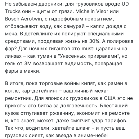
Не забываем дворники: для грузовиков вроде UD
Trucks они – щиты от грязи. Michelin Visor или
Bosch Aerotwin, с гидрофобным покрытием,
отбрасывают воду, как самурай – капли дождя с
меча. В детейлинге их полируют специальными
средствами, продлевая жизнь на 30%. А полировка
фар? Для ночных гигантов это must: царапины на
линзах – как туман в "Унесенных призраками", но
гель от 3M возвращает видимость, превращая
фары в маяки.
В итоге, пока торговые войны кипят, как рамен в
котле, кар-детейлинг – ваш личный меха-
ремонтник. Для японских грузовиков в США это не
прихоть: это битва за долговечность. Блестящий
кузов отпугивает ржавчину, экономит на ремонте
и, кто знает, может, даже смягчит удар тарифов.
Так что, водители, хватайте шланг – и пусть ваш
грузовик сияет, как звезда в аниме-небе!