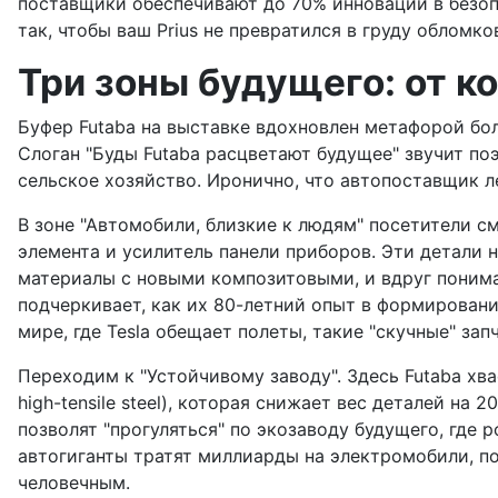
поставщики обеспечивают до 70% инноваций в безоп
так, чтобы ваш Prius не превратился в груду обломк
Три зоны будущего: от к
Буфер Futaba на выставке вдохновлен метафорой боль
Слоган "Буды Futaba расцветают будущее" звучит по
сельское хозяйство. Иронично, что автопоставщик ле
В зоне "Автомобили, близкие к людям" посетители см
элемента и усилитель панели приборов. Эти детали 
материалы с новыми композитовыми, и вдруг понима
подчеркивает, как их 80-летний опыт в формировани
мире, где Tesla обещает полеты, такие "скучные" зап
Переходим к "Устойчивому заводу". Здесь Futaba хв
high-tensile steel), которая снижает вес деталей н
позволят "прогуляться" по экозаводу будущего, где
автогиганты тратят миллиарды на электромобили, по
человечным.