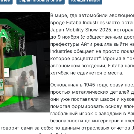
В мире, где автомобили эволюцио
вроде Futaba Industries часто ост
Japan Mobility Show 2025, которая
до 9 ноября (с общественным дост
префектуры Айти решила выйти на 
Industries обещает не просто пока
которое расцветает". Ирония в то
автономном вождении, Futaba напо
хэтчбек не сдвинется с места.
Основанная в 1945 году, сразу пос
простых металлических деталей д
они уже поставляли шасси и кузо
помогая формировать основу япон
глобальный игрок с заводами в Аз
безопасности до интерьерных эле
говорят сами за себя: по данным отраслевых отчетов Ja