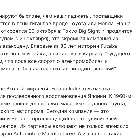
нируют быстрее, чем наши гаджеты, поставщики
аются в тени гигантов вроде Toyota или Honda. Но на
 откроется 30 октября в Tokyo Big Sight и продлится
упом с 31 октября), эта скромная компания из
авансцену. Впервые за 80 лет истории Futaba
зать болты и гайки, а нарисовать картину "будущего,
м, что пока все спорят о электромобилях и
минает: без их технологий ни один "зеленый"
ле Второй мировой, Futaba Industries начала с
ля послевоенного восстановления Японии. К 1960-м
вные панели для первых массовых седанов Toyota,
ского автопрома. Сегодня компания — это
ии и Европе, производящий все от усилителей
ментов. Их партнеры включают не только японских
pan Automobile Manufacturers Association, такие