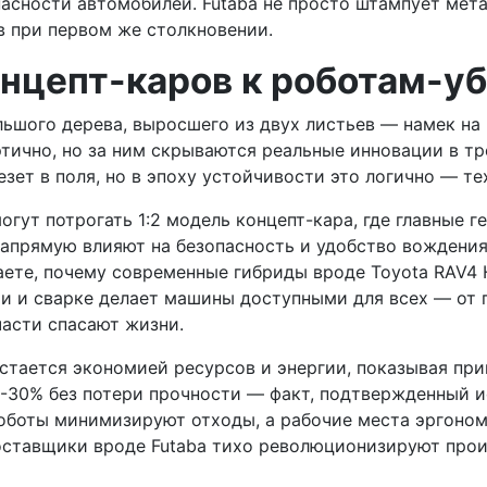
асности автомобилей. Futaba не просто штампует мет
ов при первом же столкновении.
онцепт-каров к роботам-у
шого дерева, выросшего из двух листьев — намек на н
этично, но за ним скрываются реальные инновации в т
зет в поля, но в эпоху устойчивости это логично — те
огут потрогать 1:2 модель концепт-кара, где главные 
напрямую влияют на безопасность и удобство вождени
ете, почему современные гибриды вроде Toyota RAV4 H
и и сварке делает машины доступными для всех — от 
части спасают жизни.
астается экономией ресурсов и энергии, показывая при
а 20-30% без потери прочности — факт, подтвержденный
 роботы минимизируют отходы, а рабочие места эргоно
ставщики вроде Futaba тихо революционизируют произ