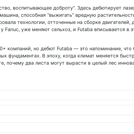
тво, воспитывающее доброту". Здесь дебютирует лазер
машина, способная "выжигать" вредную растительност
ировала технологии, отточенные на сборке двигателей,
у Fanuc, уже меняют сельхоз, и Futaba вписывается в э
50+ компаний, но дебют Futaba — это напоминание, что
ных фундаментах. В эпоху, когда климат меняется быст
е, почему два листа могут вырасти в целый лес иннов
 до меха-чистоты после грандиозных шоу