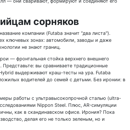
алл — они сваривают, формируют и соединяют его
бийцам сорняков
азвание компании (Futaba значит "два листа").
рех ключевых зонах: автомобили, заводы и даже
хнологии не знают границ.
герои — фронтальная стойка верхнего внешнего
я. Представьте: вы сравниваете традиционные
ybrid выдерживают краш-тесты на ура. Futaba
пожилых водителей до семей с детьми. Без иронии: в
меры работы с ультравысокопрочной сталью (ultra-
 исследованиями Nippon Steel. Плюс, AR-симуляции
мичны, как в скандинавском офисе. Ирония? Пока
водство, делая его не только зеленым, но и