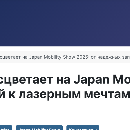
расцветает на Japan Mobility Show 2025: от надежных з
асцветает на Japan Mo
й к лазерным мечта
tries
Japan Mobility Show
Концепткары