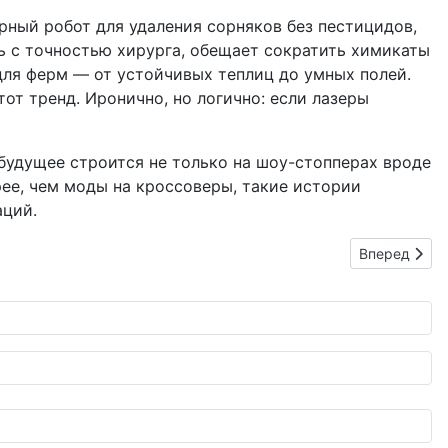
ный робот для удаления сорняков без пестицидов,
ь с точностью хирурга, обещает сократить химикаты
 для ферм — от устойчивых теплиц до умных полей.
тот тренд. Иронично, но логично: если лазеры
 будущее строится не только на шоу-стопперах вроде
рее, чем моды на кроссоверы, такие истории
аций.
Следующий: 
Вперед