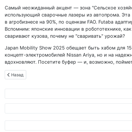
Самый неожиданный акцент — зона "Сельское хозяйс
использующий сварочные лазеры из автопрома. Эта 
в агробизнесе на 90%, по оценкам FAO. Futaba адапт
Вспомним: японские инновации в робототехнике, как 
сваривают кузова, почему не "сваривать" урожай?
Japan Mobility Show 2025 обещает быть хабом для 1
концепт-электромобилей Nissan Ariya, но и на надеж
вдохновляют. Посетите буфер — и, возможно, поймет
Предыдущий: Автомойка будущего: от самурайского блеска
Назад