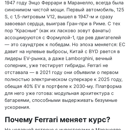
1947 году Энцо Феррари в Маранелло, всегда была
синонимом чистой мощи. Первый автомобиль, 125
S, с 1,5-литровым V12, вышел в 1947-м и сразу
завоевал сердца, выиграв Гран-при в Риме. С тех
пор "Красные" (как их ласково зовут фанаты)
ассоциируются с Формулой-1, где рев двигателей
— это саундтрек к победам. Но эпоха меняется: ЕС
давит на нулевые выбросы, Китай с BYD рвется в
лидеры EV-рынка, а даже Lamborghini, вечный
соперник, уже тестирует гибриды. Ferrari не
отставала — в 2021 году они объявили о первом
полностью электрическом суперкаре к 2025 году,
обещая 40% EV в портфеле к 2030-му. Платформа
для него уже готова: модульная архитектура с
батареями, способными выдерживать безумные
ускорения.
Почему Ferrari меняет курс?
На недавней встрече с инвесторами в Маранелло