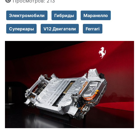
Просмотров: 213
Электромобили
Гибриды
Маранелло
Суперкары
V12 Двигатели
Ferrari