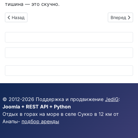
тишина — это скучно.
Предыдущий: Mapple на CEATEC 2025: Цифровые карты, кото
Следующий: 
Назад
Вперед
© 2012-
2026
Поддержка и продвижение
JediG
:
Joomla + REST API + Python
Отдых в горах на море в селе Сукко в 12 км от
Анапы-
подбор аренды