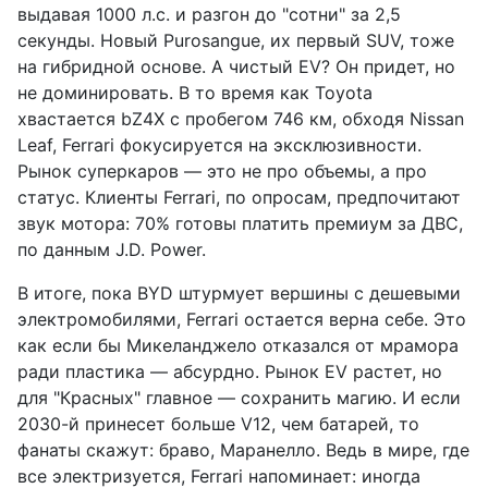
выдавая 1000 л.с. и разгон до "сотни" за 2,5
секунды. Новый Purosangue, их первый SUV, тоже
на гибридной основе. А чистый EV? Он придет, но
не доминировать. В то время как Toyota
хвастается bZ4X с пробегом 746 км, обходя Nissan
Leaf, Ferrari фокусируется на эксклюзивности.
Рынок суперкаров — это не про объемы, а про
статус. Клиенты Ferrari, по опросам, предпочитают
звук мотора: 70% готовы платить премиум за ДВС,
по данным J.D. Power.
В итоге, пока BYD штурмует вершины с дешевыми
электромобилями, Ferrari остается верна себе. Это
как если бы Микеланджело отказался от мрамора
ради пластика — абсурдно. Рынок EV растет, но
для "Красных" главное — сохранить магию. И если
2030-й принесет больше V12, чем батарей, то
фанаты скажут: браво, Маранелло. Ведь в мире, где
все электризуется, Ferrari напоминает: иногда