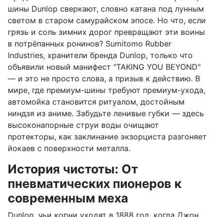
шины Dunlop сверкают, словно катана под лунным
светом в старом самурайском эпосе. Но что, если
грязь и соль зимних дорог превращают эти воины
в потрёпанных ронинов? Sumitomo Rubber
Industries, хранители бренда Dunlop, только что
объявили новый манифест "TAKING YOU BEYOND"
— и это не просто слова, а призыв к действию. В
мире, где премиум-шины требуют премиум-ухода,
автомойка становится ритуалом, достойным
ниндзя из аниме. Забудьте ленивые губки — здесь
высоконапорные струи воды очищают
протекторы, как заклинание экзорциста разгоняет
йокаев с поверхности металла.
История чистоты: От
пневматических пионеров к
современным меха
Dunlop, чьи корни уходят в 1888 год, когда Джон