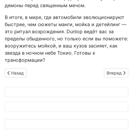
демоны перед священным мечом.
В итоге, в мире, где автомобили эволюционируют
быстрее, чем сюжеты манги, мойка и детейлинг —
это ритуал возрождения. Dunlop ведёт вас за
пределы обыденного, но только если вы поможете:
вооружитесь мойкой, и ваш кузов засияет, как
звезда в ночном небе Токио. Готовы к
трансформации?
Предыдущий: Bluey крадёт шоу на Japan Mobility Show Kansa
Следующий: 
Назад
Вперед