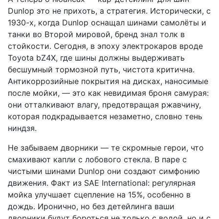
Dunlop это не прихоть, а стратегия. Исторически, с
1930-х, когда Dunlop оснащал шинами самолёты и
танки во Второй мировой, бренд знал толк в
стойкости. Сегодня, в эпоху электрокаров вроде
Toyota bZ4X, где шины должны выдерживать
бесшумный тормозной путь, чистота критична.
Антикоррозийные покрытия на дисках, наносимые
после мойки, — это как невидимая броня самурая:
они отталкивают влагу, предотвращая ржавчину,
которая подкрадывается незаметно, словно тень
ниндзя.
Не забываем дворники — те скромные герои, что
смахивают капли с лобового стекла. В паре с
чистыми шинами Dunlop они создают симфонию
движения. Факт из SAE International: регулярная
мойка улучшает сцепление на 15%, особенно в
дождь. Иронично, но без детейлинга ваши
дворники будут бороться не только с водой, но и с