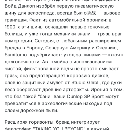
Бойд Данлоп изобрёл первую пневматическую
шину для велосипеда, всегда был о挑战 — вызове
границам. Факт из автомобильной хроники: в
1900-х эти шины оснащали первые гоночные
болиды, и уже тогда механики знали — грязь враг
номер один. Сегодня, с глобальным расширением
бренда в Европу, Северную Америку и Океанию,
Sumitomo подчёркивает: уход за шинами — ключ к
долговечности. Автомойка с использованием
чистой, фильтрованной воды не просто смывает
грязь; она предотвращает коррозию дисков,
словно защитный амулет от Studio Ghibli, где духи
леса оберегают древние артефакты. Ирония в том,
что без такой "бани" ваши Dunlop SP Sport могут
превратиться в археологические находки под
слоем дорожной пыли.
Расширяя горизонты, бренд интегрирует
философию "TAKING YOU BEYOND" в каждый