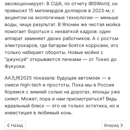
эволюционирует. В США, по отчету IBISWorld, он
превысил 15 миллиардов долларов в 2023-м, с
акцентом на экологичные технологии — меньше
воды, чище результат. В Японии же чистая мойка
помогает бороться с нехваткой кадров: один
аппарат заменяет двоих работников. А с ростом
электрокаров, где батареи боятся коррозии, это
только набирает обороты. Новые мойки с
"джунсуй" открываются пачками — от Токио до
Фукуоки.
AA九州2025 показала: будущее автомоек — в
смеси high-tech и простоты. Пока мы в России
боремся с зимней солью на дорогах, японцы уже
сияют. Может, пора и нам присмотреться? Ведь
идеальный блеск — это не только эстетика, но и
инвестиция в любимый конь.
Предыдущий: Jigowatts Home: Заряжай электрокар ночью, п
Следующий: N
Назад
Вперед