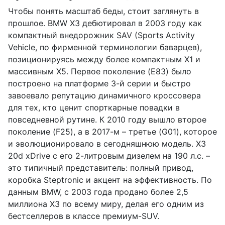
Чтобы понять масштаб беды, стоит заглянуть в
прошлое. BMW X3 дебютировал в 2003 году как
компактный внедорожник SAV (Sports Activity
Vehicle, по фирменной терминологии баварцев),
позиционируясь между более компактным X1 и
массивным X5. Первое поколение (E83) было
построено на платформе 3-й серии и быстро
завоевало репутацию динамичного кроссовера
для тех, кто ценит спорткарные повадки в
повседневной рутине. К 2010 году вышло второе
поколение (F25), а в 2017-м – третье (G01), которое
и эволюционировало в сегодняшнюю модель. X3
20d xDrive с его 2-литровым дизелем на 190 л.с. –
это типичный представитель: полный привод,
коробка Steptronic и акцент на эффективность. По
данным BMW, с 2003 года продано более 2,5
миллиона X3 по всему миру, делая его одним из
бестселлеров в классе премиум-SUV.