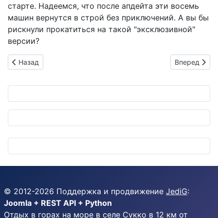
старте. Надеемся, что после апдейта эти восемь
машин вернутся в строй без приключений. А вы бы
рискнули прокатиться на такой "эксклюзивной"
версии?
Предыдущий: WHILL Model C2: электрическая революция на
Следующий: 
Назад
Вперед
© 2012-
2026
Поддержка и продвижение
JediG
:
Joomla + REST API + Python
Отдых в горах на море в селе Сукко в 12 км от