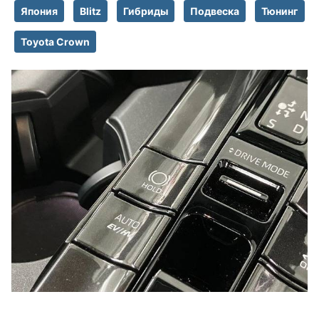
Япония
Blitz
Гибриды
Подвеска
Тюнинг
Toyota Crown