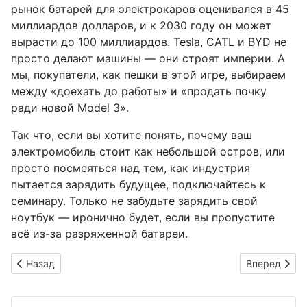
рынок батарей для электрокаров оценивался в 45
миллиардов долларов, и к 2030 году он может
вырасти до 100 миллиардов. Tesla, CATL и BYD не
просто делают машины — они строят империи. А
мы, покупатели, как пешки в этой игре, выбираем
между «доехать до работы» и «продать почку
ради новой Model 3».
Так что, если вы хотите понять, почему ваш
электромобиль стоит как небольшой остров, или
просто посмеяться над тем, как индустрия
пытается зарядить будущее, подключайтесь к
семинару. Только не забудьте зарядить свой
ноутбук — иронично будет, если вы пропустите
всё из-за разряженной батареи.
Предыдущий: Двухэтажный гигант SkyLiner: 90 лет Neoplan и
Следующий: 
Назад
Вперед