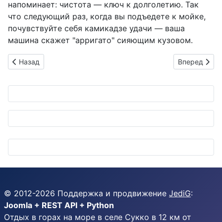
напоминает: чистота — ключ к долголетию. Так
что следующий раз, когда вы подъедете к мойке,
почувствуйте себя камикадзе удачи — ваша
машина скажет "арригато" сияющим кузовом.
Предыдущий: BMW M2 Turbo Design Edition: Ностальгия по т
Следующий: 
Назад
Вперед
© 2012-
2026
Поддержка и продвижение
JediG
:
Joomla + REST API + Python
Отдых в горах на море в селе Сукко в 12 км от