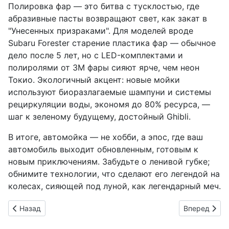
Полировка фар — это битва с тусклостью, где
абразивные пасты возвращают свет, как закат в
"Унесенных призраками". Для моделей вроде
Subaru Forester старение пластика фар — обычное
дело после 5 лет, но с LED-комплектами и
полиролями от 3M фары сияют ярче, чем неон
Токио. Экологичный акцент: новые мойки
используют биоразлагаемые шампуни и системы
рециркуляции воды, экономя до 80% ресурса, —
шаг к зеленому будущему, достойный Ghibli.
В итоге, автомойка — не хобби, а эпос, где ваш
автомобиль выходит обновленным, готовым к
новым приключениям. Забудьте о ленивой губке;
обнимите технологии, что сделают его легендой на
колесах, сияющей под луной, как легендарный меч.
Предыдущий: Toyota осваивает космос: "Toyota Space Proje
Следующий: 
Назад
Вперед