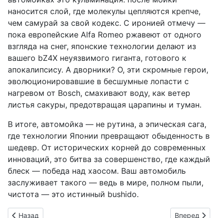
наносится слой, где молекулы цепляются крепче,
чем самурай за свой кодекс. С иронией отмечу —
пока европейские Alfa Romeo ржавеют от одного
взгляда на снег, японские технологии делают из
вашего bZ4X неуязвимого гиганта, готового к
апокалипсису. А дворники? О, эти скромные герои,
эволюционировавшие в бесшумные лопасти с
нагревом от Bosch, смахивают воду, как ветер
листья сакуры, предотвращая царапины и туман.
В итоге, автомойка — не рутина, а эпическая сага,
где технологии Японии превращают обыденность в
шедевр. От исторических корней до современных
инноваций, это битва за совершенство, где каждый
блеск — победа над хаосом. Ваш автомобиль
заслуживает такого — ведь в мире, полном пыли,
чистота — это истинный bushido.
Предыдущий: Автономные грузовики T2: первая в Японии ба
Следующий: 
Назад
Вперед