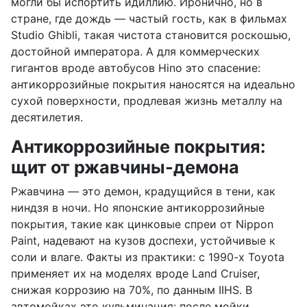
могли бы испортить идиллию. Иронично, но в
стране, где дождь — частый гость, как в фильмах
Studio Ghibli, такая чистота становится роскошью,
достойной императора. А для коммерческих
гигантов вроде автобусов Hino это спасение:
антикоррозийные покрытия наносятся на идеально
сухой поверхности, продлевая жизнь металлу на
десятилетия.
Антикоррозийные покрытия:
щит от ржавчины-демона
Ржавчина — это демон, крадущийся в тени, как
ниндзя в ночи. Но японские антикоррозийные
покрытия, такие как цинковые спреи от Nippon
Paint, надевают на кузов доспехи, устойчивые к
соли и влаге. Факты из практики: с 1990-х Toyota
применяет их на моделях вроде Land Cruiser,
снижая коррозию на 70%, по данным IIHS. В
автомойках это кульминация: после мойки