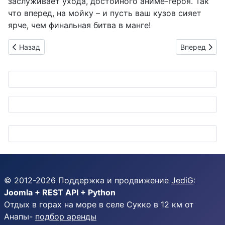
заслуживает ухода, достойного аниме-героя. Так
что вперед, на мойку – и пусть ваш кузов сияет
ярче, чем финальная битва в манге!
Предыдущий: Honda ускоряет зеленую революцию: 2,6 милл
Следующий: 
Назад
Вперед
© 2012-
2026
Поддержка и продвижение
JediG
:
Joomla + REST API + Python
Отдых в горах на море в селе Сукко в 12 км от
Анапы-
подбор аренды