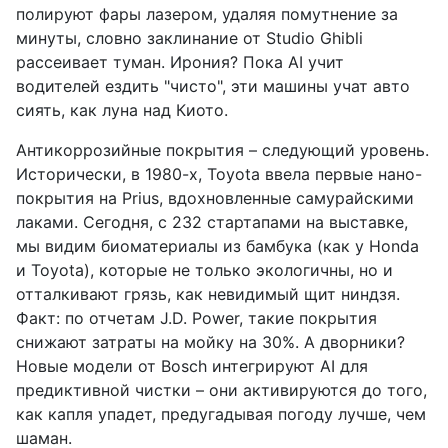
полируют фары лазером, удаляя помутнение за
минуты, словно заклинание от Studio Ghibli
рассеивает туман. Ирония? Пока AI учит
водителей ездить "чисто", эти машины учат авто
сиять, как луна над Киото.
Антикоррозийные покрытия – следующий уровень.
Исторически, в 1980-х, Toyota ввела первые нано-
покрытия на Prius, вдохновленные самурайскими
лаками. Сегодня, с 232 стартапами на выставке,
мы видим биоматериалы из бамбука (как у Honda
и Toyota), которые не только экологичны, но и
отталкивают грязь, как невидимый щит ниндзя.
Факт: по отчетам J.D. Power, такие покрытия
снижают затраты на мойку на 30%. А дворники?
Новые модели от Bosch интегрируют AI для
предиктивной чистки – они активируются до того,
как капля упадет, предугадывая погоду лучше, чем
шаман.