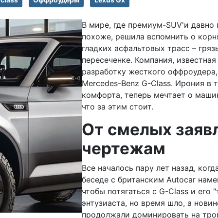
В мире, где премиум-SUV'и давно 
похоже, решила вспомнить о корн
гладких асфальтовых трасс – грязь
пересеченке. Компания, известна
разработку жесткого оффроудера
Mercedes-Benz G-Class. Ирония в 
комфорта, теперь мечтает о машин
что за этим стоит.
От смелых заяв
чертежам
Все началось пару лет назад, когд
беседе с британским Autocar наме
чтобы потягаться с G-Class и его 
энтузиаста, но время шло, а новин
продолжали доминировать на тропа