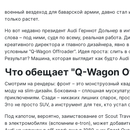
военный вездеход для баварской армии, давно стал 
только растет.
Но вот недавно президент Audi Герннот Дольнер в и
слова – под ними, судя по всему, реальная работа.
креативного директора и главного дизайнера, явно в
условным "Q-Wagon Offroader". Идея проста: слить в 
Результат? Машина, которая выглядит как будто Audi
Что обещает "Q-Wagon Of
Смотрим на рендеры: фронт – это монструозный ква
моду на slim-дизайн. Боковина – сплошная мускулат
приключениям. Сзади – никаких лишних спарок, про
Это не просто SUV, а инструмент для тех, кто устал 
Под капотом, вероятно, заимствование от Scout Trave
в электромобилях (вспомним e-tron), может добавит