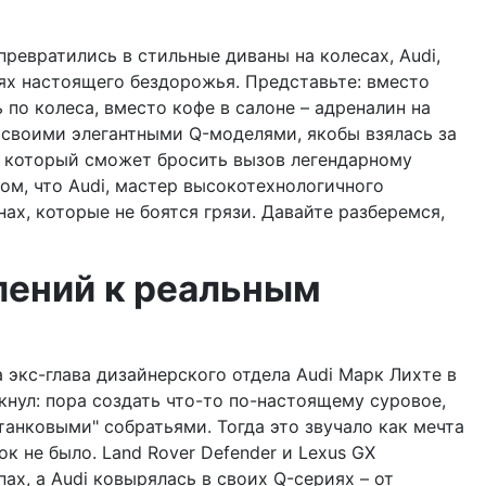
превратились в стильные диваны на колесах, Audi,
ях настоящего бездорожья. Представьте: вместо
 по колеса, вместо кофе в салоне – адреналин на
я своими элегантными Q-моделями, якобы взялась за
, который сможет бросить вызов легендарному
том, что Audi, мастер высокотехнологичного
ах, которые не боятся грязи. Давайте разберемся,
лений к реальным
а экс-глава дизайнерского отдела Audi Марк Лихте в
кнул: пора создать что-то по-настоящему суровое,
"танковыми" собратьями. Тогда это звучало как мечта
ок не было. Land Rover Defender и Lexus GX
х, а Audi ковырялась в своих Q-сериях – от