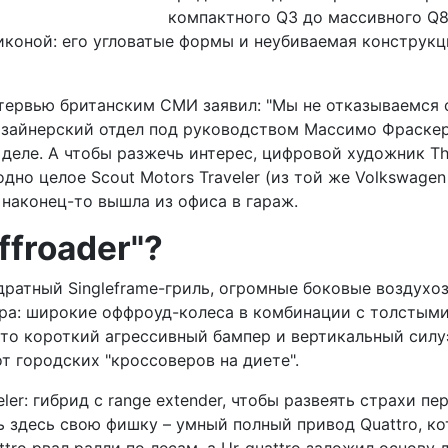
компактного Q3 до массивного Q8.
иконой: его угловатые формы и неубиваемая конструкц
нтервью британским СМИ заявил: "Мы не отказываемся 
 Дизайнерский отдел под руководством Массимо Фраске
 деле. А чтобы разжечь интерес, цифровой художник Th
одно целое Scout Motors Traveler (из той же Volkswagen
 наконец-то вышла из офиса в гараж.
froader"?
дратный Singleframe-гриль, огромные боковые воздух
ура: широкие оффроуд-колеса в комбинации с толстыми
сто короткий агрессивный бампер и вертикальный силу
от городских "кроссоверов на диете".
ler: гибрид с range extender, чтобы развеять страхи п
ь здесь свою фишку – умный полный привод Quattro, ко