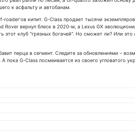
uattro рвал ралли по лесам, а Ur-quattro заложил основ
шего к асфальту и автобанам.
f-roader'ов кипит. G-Class продает тысячи экземпляров
and Rover вернул блеск в 2020-м, а Lexus GX эволюцион
ть этот клуб "грязных богачей". Но сможет ли? Или эт
бавит перца в сегмент. Следите за обновлениями – воз
 А пока G-Class посмеивается из своего угловатого ук
ет от BLITZ понижающую магию DAMPER ZZ-R