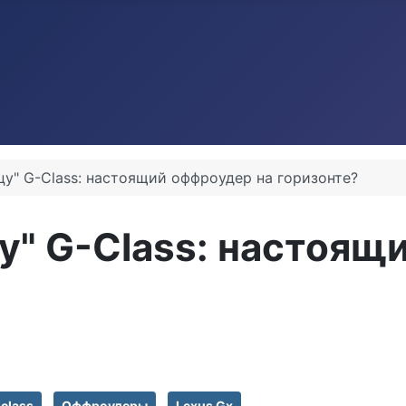
йцу" G-Class: настоящий оффроудер на горизонте?
цу" G-Class: настоящ
class
Оффроудеры
Lexus Gx