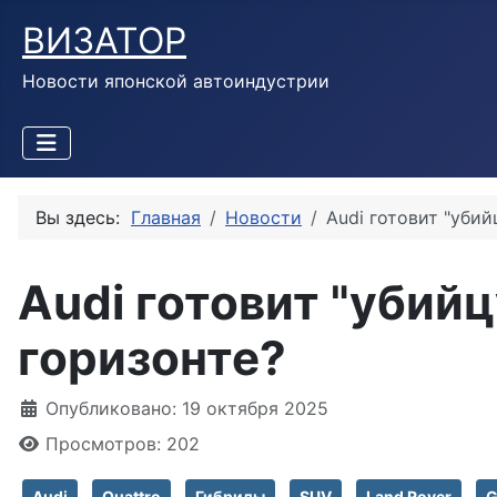
ВИЗАТОР
Новости японской автоиндустрии
Вы здесь:
Главная
Новости
Audi готовит "уби
Audi готовит "убий
горизонте?
Информация о материале
Опубликовано: 19 октября 2025
Просмотров: 202
Audi
Quattro
Гибриды
SUV
Land Rover
G