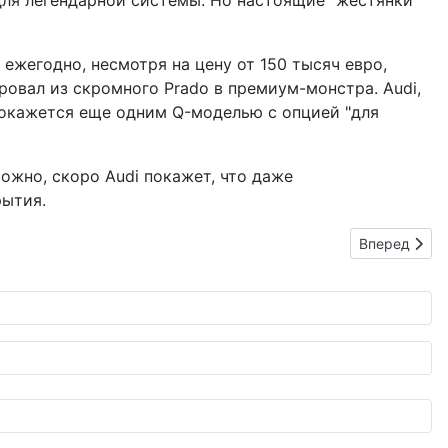
у для легендарной системы. Но настоящие "жестянки"
 ежегодно, несмотря на цену от 150 тысяч евро,
ировал из скромного Prado в премиум-монстра. Audi,
о окажется еще одним Q-моделью с опцией "для
можно, скоро Audi покажет, что даже
рытия.
Следующий: 
Вперед