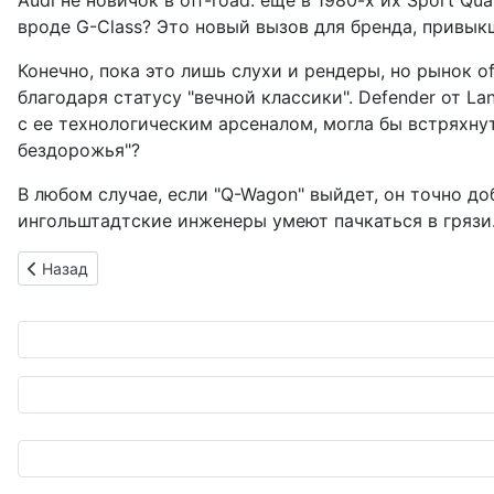
Audi не новичок в off-road: еще в 1980-х их Sport Q
вроде G-Class? Это новый вызов для бренда, привык
Конечно, пока это лишь слухи и рендеры, но рынок of
благодаря статусу "вечной классики". Defender от L
с ее технологическим арсеналом, могла бы встряхну
бездорожья"?
В любом случае, если "Q-Wagon" выйдет, он точно до
ингольштадтские инженеры умеют пачкаться в грязи.
Предыдущий: Стайлинг для скромника: Nissan Aura получа
Назад