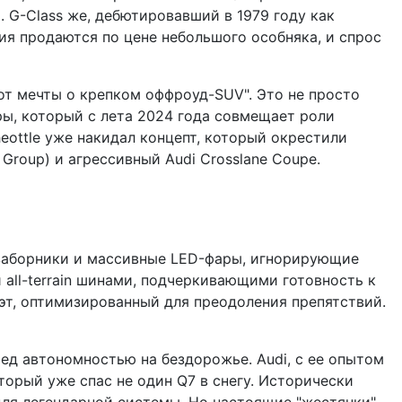
 G-Class же, дебютировавший в 1979 году как
ия продаются по цене небольшого особняка, и спрос
от мечты о крепком оффроуд-SUV". Это не просто
ры, который с лета 2024 года совмещает роли
eottle уже накидал концепт, который окрестили
 Group) и агрессивный Audi Crosslane Coupe.
озаборники и массивные LED-фары, игнорирующие
 all-terrain шинами, подчеркивающими готовность к
эт, оптимизированный для преодоления препятствий.
еред автономностью на бездорожье. Audi, с ее опытом
торый уже спас не один Q7 в снегу. Исторически