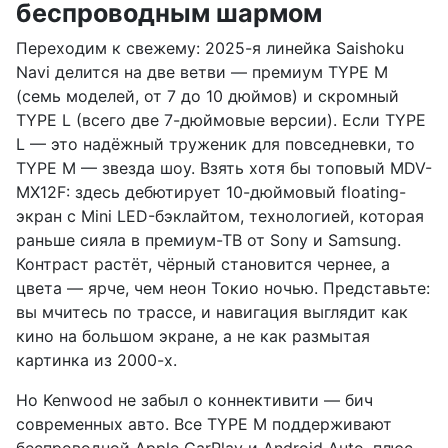
беспроводным шармом
Переходим к свежему: 2025-я линейка Saishoku
Navi делится на две ветви — премиум TYPE M
(семь моделей, от 7 до 10 дюймов) и скромный
TYPE L (всего две 7-дюймовые версии). Если TYPE
L — это надёжный труженик для повседневки, то
TYPE M — звезда шоу. Взять хотя бы топовый MDV-
MX12F: здесь дебютирует 10-дюймовый floating-
экран с Mini LED-бэклайтом, технологией, которая
раньше сияла в премиум-ТВ от Sony и Samsung.
Контраст растёт, чёрный становится чернее, а
цвета — ярче, чем неон Токио ночью. Представьте:
вы мчитесь по трассе, и навигация выглядит как
кино на большом экране, а не как размытая
картинка из 2000-х.
Но Kenwood не забыл о коннективити — бич
современных авто. Все TYPE M поддерживают