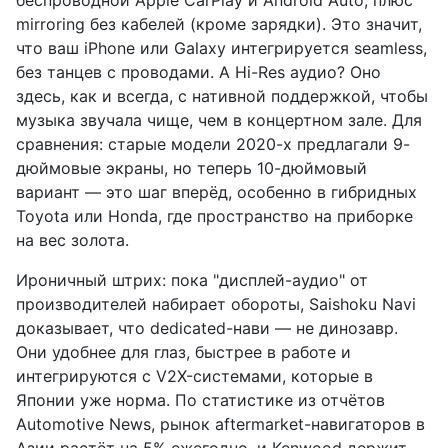
беспроводной Apple CarPlay и Android Auto, плюс
mirroring без кабелей (кроме зарядки). Это значит,
что ваш iPhone или Galaxy интегрируется seamless,
без танцев с проводами. А Hi-Res аудио? Оно
здесь, как и всегда, с нативной поддержкой, чтобы
музыка звучала чище, чем в концертном зале. Для
сравнения: старые модели 2020-х предлагали 9-
дюймовые экраны, но теперь 10-дюймовый
вариант — это шаг вперёд, особенно в гибридных
Toyota или Honda, где пространство на приборке
на вес золота.
Ироничный штрих: пока "дисплей-аудио" от
производителей набирает обороты, Saishoku Navi
доказывает, что dedicated-нави — не динозавр.
Они удобнее для глаз, быстрее в работе и
интегрируются с V2X-системами, которые в
Японии уже норма. По статистике из отчётов
Automotive News, рынок aftermarket-навигаторов в