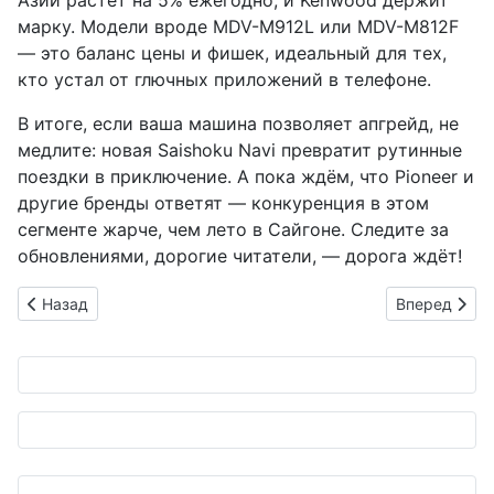
Азии растёт на 5% ежегодно, и Kenwood держит
марку. Модели вроде MDV-M912L или MDV-M812F
— это баланс цены и фишек, идеальный для тех,
кто устал от глючных приложений в телефоне.
В итоге, если ваша машина позволяет апгрейд, не
медлите: новая Saishoku Navi превратит рутинные
поездки в приключение. А пока ждём, что Pioneer и
другие бренды ответят — конкуренция в этом
сегменте жарче, чем лето в Сайгоне. Следите за
обновлениями, дорогие читатели, — дорога ждёт!
Предыдущий: ZF и Horizon Robotics: Китайский автопилот уро
Следующий: 
Назад
Вперед