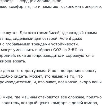
Детройте — сердце американской
лько комфортны, но и помогают сэкономить энергию,
о не шутка. Для электромобилей, где каждый грамм
ва под сиденьями для батарей. Adient даже
ся с глобальными трендами устойчивости.
ии могут уменьшить выбросы CO2 на 2-5% на
с иронией: пока автопроизводители соревнуются в
жиров ерзать.
 делает его доступным. И вот где ирония: в эпоху
добно сидеть. Может, это намек на то, что
оизводителями, и, кто знает, возможно, скоро ваши
 В мире, где машины становятся все сложнее, приятно
вы водитель, который ценит комфорт с долей юмора,