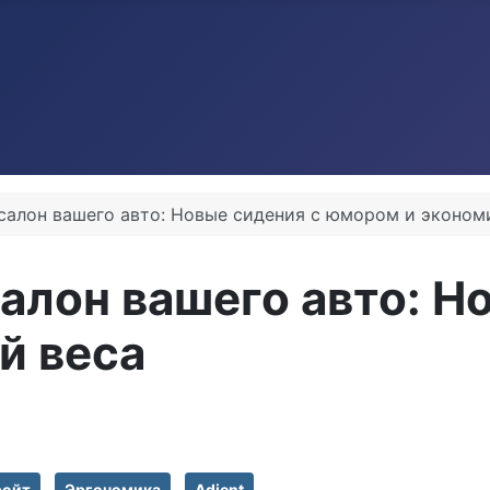
 салон вашего авто: Новые сидения с юмором и эконом
салон вашего авто: Н
й веса
ройт
Эргономика
Adient