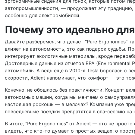
эргономичные сидения для гонок, которые потом пер
автопромышленности, — продолжает эту традицию, н
особенно для электромобилей.
Почему это идеально для 
Давайте разберемся, что делает "Pure Ergonomics" 
влияет на автономность, это как подарок судьбы. П
интегрирует экологичные материалы, вроде перерабо
Достоверные данные из отчетов EPA (Environmental 
автомобиль. А ведь еще в 2010-х Tesla боролась с в
скорости, Adient напоминает, что комфорт — это тоже
Конечно, не обошлось без практичности. Концепт вк
автономных машин, когда мы мечтаем о самоуправляе
настоящая роскошь — в мелочах? Компания уже предл
повседневные поездки превратятся в спа-сессию на 
В итоге, "Pure Ergonomics" от Adient — это не прост
видеть, что кто-то думает о простых вещах: о прост