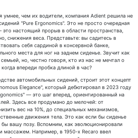
я умнее, чем их водители, компания Adient решила не
сидений "Pure Ergonomics". Это не просто очередная
— это настоящий прорыв в области пространства,
но, снижения веса. Представьте: вы садитесь в
ствовать себя сардиной в консервной банке,
ьного места для ног на заднем сиденье. Звучит как
 семьей, но, честно говоря, кто из нас не мечтал о
 когда впереди пробка длиной в час?
водстве автомобильных сидений, строит этот концепт
nomous Elegance", который дебютировал в 2023 году
rgonomics" — это шаг вперед, ориентированный на
лей. Здесь все продумано до мелочей: от
изить вес на 10%, до специальных механизмов,
ственные движения тела. Это как если бы сиденье
я бы вашу позу. Вспомним, как эволюционировали
и массажем. Например, в 1950-х Recaro ввел