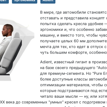
В мире, где автомобили становятс
отставать и представила концепт 
попытка сделать кресла удобнее 
эргономики и, что особенно забав
машину, и вместо того, чтобы чув
получаете целых 60 мм дополнител
мечта для тех, кто едет в отпуск с
чуть большем комфорте, особенно
Adient, известный гигант в произ
на базе своего предыдущего "Auto
для премиум-сегмента. Но "Pure E
более доступные классы автомоби
оптимизации материалов, чтобы сн
которые подстраиваются под есте
читало ваши мысли — ну, или хот
XX века до современных "умных" кресел с подогревом 