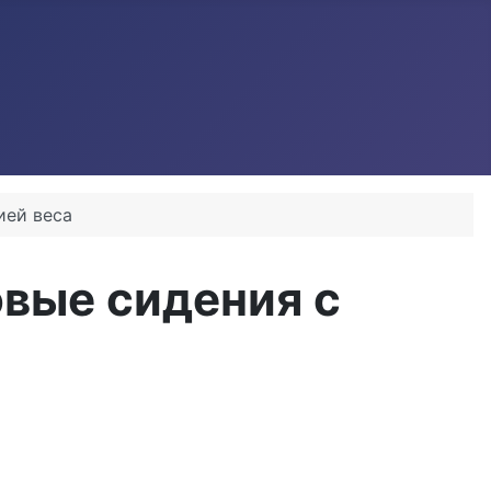
ией веса
овые сидения с