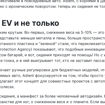
екочевали в повседневные авто. Adient, с корнями в 
о с ироническим поворотом: теперь их сидения не то
EV и не только
таким крутым. Во-первых, снижение веса на 5-10% — эт
редставьте: меньше металла и пены, больше пространст
танного пластика и "зеленой" стали, что перекликает
Protection Agency) показывают, что подобные инновац
есом батарей, и вот, сидения приходят на помощь! Но 
 гонка, и в ней выигрывает тот, кто не заставит пасса
лючает ручные регулировки для бюджетных моделей, что
мых авто, Adient фокусируется на том, чтобы просто у
агает этот концепт для совместных проектов с автопр
колесах.
о сидения, а манифест за более человечный автодизайн.
ранстве для ног, о сниженном весе и о планете. Если 