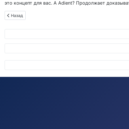
это концепт для вас. А Adient? Продолжает доказыва
Предыдущий: Renault Kangoo выходит на теннисный корт: Ф
Назад