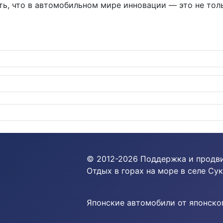
ть, что в автомобильном мире инновации — это не тол
ранцузская авантюра в мире ракеток и мячей
© 2012-
2026
Поддержка и продв
Отдых в горах на море в селе Сук
Японские автомобили от японског