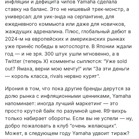
инфляции и дефицита чипов Yamaha сделала
ставку на баланс. Это не нишевый трек-монстр, а
универсал: для уик-энда на серпантине, для
ежедневного коммьюта или даже для новичков,
жаждущих адреналина. Плюс, глобальный дебют в
2024-м на европейских и американских рынках
уже принёс победы в мотоспорте. В Японии ждали
год — и не зря. 300 штук ушли мгновенно, а в
Twitter (теперь X) комменты сыплются: "Уже sold
out? Ямаха, верни мою мечту!" или "За эти деньги
— король класса, rivals нервно курят".
Ирония в том, что пока другие бренды дерутся за
долю рынка с инфляционными ценниками, Yamaha
напоминает: иногда лучший маркетинг — это
просто крутой байк по разумной цене. R9-вихрь
только набирает обороты. Если вы не успели — ну,
добро пожаловать в клуб "очень желающих".
Может, в следующем году Yamaha удвоит тираж?