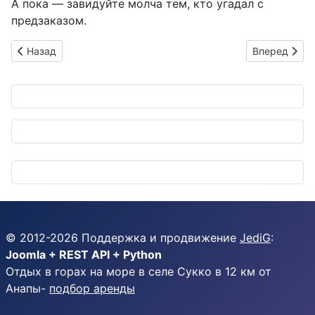
А пока — завидуйте молча тем, кто угадал с
предзаказом.
Предыдущий: Valeo ворвалась в мир электрических автобус
Следующий: 
Назад
Вперед
© 2012-
2026
Поддержка и продвижение
JediG
:
Joomla + REST API + Python
Отдых в горах на море в селе Сукко в 12 км от
Анапы-
подбор аренды