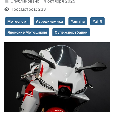
Информация о материале
Опубликовано: 14 октября 2025
Просмотров: 233
Мотоспорт
Аэродинамика
Yamaha
Yzfr9
Японские Мотоциклы
Суперспортбайки