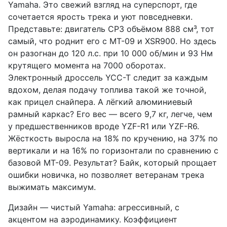
Yamaha. Это свежий взгляд на суперспорт, где
сочетается ярость трека и уют повседневки.
Представьте: двигатель CP3 объёмом 888 см³, тот
самый, что роднит его с MT-09 и XSR900. Но здесь
он разогнан до 120 л.с. при 10 000 об/мин и 93 Нм
крутящего момента на 7000 оборотах.
Электронный дроссель YCC-T следит за каждым
вдохом, делая подачу топлива такой же точной,
как прицел снайпера. А лёгкий алюминиевый
рамный каркас? Его вес — всего 9,7 кг, легче, чем
у предшественников вроде YZF-R1 или YZF-R6.
Жёсткость выросла на 18% по кручению, на 37% по
вертикали и на 16% по горизонтали по сравнению с
базовой MT-09. Результат? Байк, который прощает
ошибки новичка, но позволяет ветеранам трека
выжимать максимум.
Дизайн — чистый Yamaha: агрессивный, с
акцентом на аэродинамику. Коэффициент