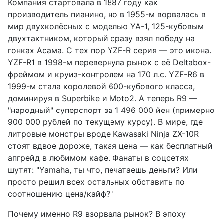
Компания стартовала в 1887 году как
производитель пианино, но в 1955-м ворвалась в
мир двухколёсных с моделью YA-1, 125-кубовым
двухтактником, который сразу взял победу на
гонках Асама. С тех пор YZF-R серия — это икона.
YZF-R1 в 1998-м перевернула рынок с её Deltabox-
фреймом и круиз-контролем на 170 л.с. YZF-R6 в
1999-м стала королевой 600-кубового класса,
доминируя в Superbike и Moto2. А теперь R9 —
"народный" суперспорт за 1 496 000 йен (примерно
900 000 рублей по текущему курсу). В мире, где
литровые монстры вроде Kawasaki Ninja ZX-10R
стоят вдвое дороже, такая цена — как бесплатный
апгрейд в любимом кафе. Фанаты в соцсетях
шутят: "Yamaha, ты что, печатаешь деньги? Или
просто решил всех остальных обставить по
соотношению цена/кайф?"
Почему именно R9 взорвала рынок? В эпоху