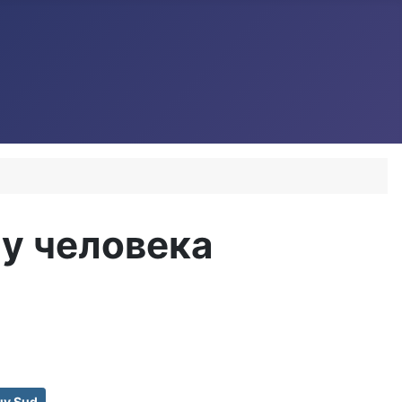
 у человека
uv Sud