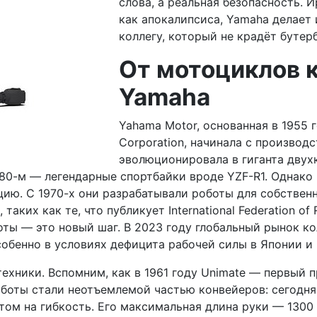
слова, а реальная безопасность. И
как апокалипсиса, Yamaha делает
коллегу, который не крадёт бутер
От мотоциклов 
Yamaha
Yahama Motor, основанная в 1955 
Corporation, начинала с производ
эволюционировала в гиганта двух
1980-м — легендарные спортбайки вроде YZF-R1. Однак
ю. С 1970-х они разрабатывали роботы для собственн
таких как те, что публикует International Federation 
оты — это новый шаг. В 2023 году глобальный рынок к
собенно в условиях дефицита рабочей силы в Японии и 
ехники. Вспомним, как в 1961 году Unimate — первый 
 роботы стали неотъемлемой частью конвейеров: сегодня
том на гибкость. Его максимальная длина руки — 1300 