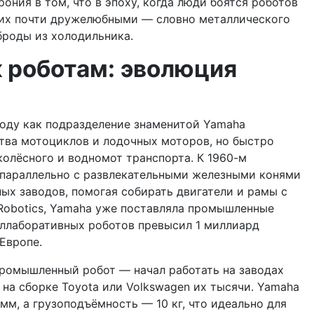
рония в том, что в эпоху, когда люди боятся роботов
 их почти дружелюбными — словно металлического
броды из холодильника.
к роботам: эволюция
году как подразделение знаменитой Yamaha
ства мотоциклов и лодочных моторов, но быстро
колёсного и водномот транспорта. К 1960-м
о параллельно с развлекательными железными конями
ых заводов, помогая собирать двигатели и рамы с
of Robotics, Yamaha уже поставляла промышленные
оллаборативных роботов превысил 1 миллиард
Европе.
промышленный робот — начал работать на заводах
 на сборке Toyota или Volkswagen их тысячи. Yamaha
мм, а грузоподъёмность — 10 кг, что идеально для