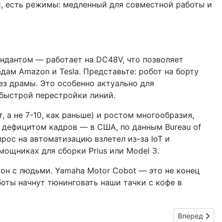
с, есть режимы: медленный для совместной работы и
ндантом — работает на DC48V, что позволяет
ам Amazon и Tesla. Представьте: робот на борту
з драмы. Это особенно актуально для
быстрой перестройки линий.
 а не 7-10, как раньше) и ростом многообразия,
 дефицитом кадров — в США, по данным Bureau of
прос на автоматизацию взлетел из-за IoT и
мощниках для сборки Prius или Model 3.
сон с людьми. Yamaha Motor Cobot — это не конец
боты начнут тюнинговать наши тачки с кофе в
Следующий: S
Вперед