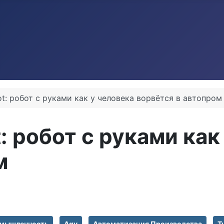
t: робот с руками как у человека ворвётся в автопром
: робот с руками как
м
омышленность
Agv
Автоматизация Производства
T