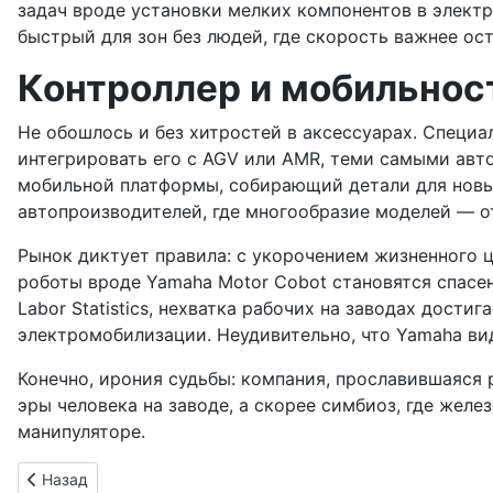
задач вроде установки мелких компонентов в элект
быстрый для зон без людей, где скорость важнее ос
Контроллер и мобильност
Не обошлось и без хитростей в аксессуарах. Специ
интегрировать его с AGV или AMR, теми самыми авто
мобильной платформы, собирающий детали для новых
автопроизводителей, где многообразие моделей — о
Рынок диктует правила: с укорочением жизненного ц
роботы вроде Yamaha Motor Cobot становятся спасе
Labor Statistics, нехватка рабочих на заводах дости
электромобилизации. Неудивительно, что Yamaha вид
Конечно, ирония судьбы: компания, прославившаяся 
эры человека на заводе, а скорее симбиоз, где желе
манипуляторе.
Предыдущий: Suzuki меняет курс: индийский карри с тыкво
Назад