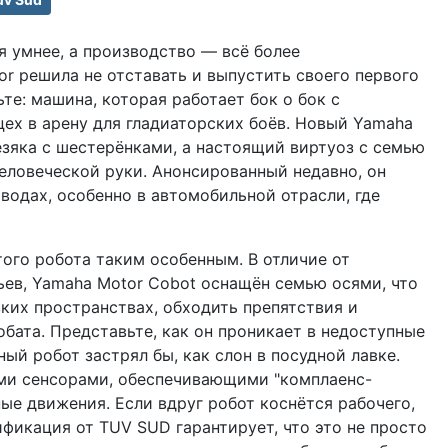
я умнее, а производство — всё более
r решила не отставать и выпустить своего первого
те: машина, которая работает бок о бок с
цех в арену для гладиаторских боёв. Новый Yamaha
езяка с шестерёнками, а настоящий виртуоз с семью
ловеческой руки. Анонсированный недавно, он
водах, особенно в автомобильной отрасли, где
того робота таким особенным. В отличие от
ев, Yamaha Motor Cobot оснащён семью осями, что
ких пространствах, обходить препятствия и
обата. Представьте, как он проникает в недоступные
ный робот застрял бы, как слон в посудной лавке.
ми сенсорами, обеспечивающими "комплaенс-
ные движения. Если вдруг робот коснётся рабочего,
ификация от TUV SUD гарантирует, что это не просто