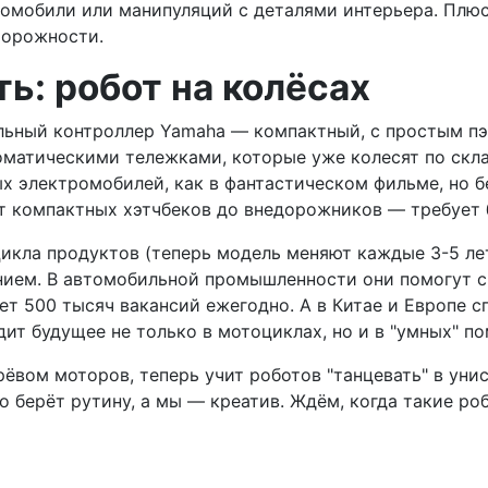
ромобили или манипуляций с деталями интерьера. Плю
торожности.
ь: робот на колёсах
альный контроллер Yamaha — компактный, с простым пэ
матическими тележками, которые уже колесят по склад
 электромобилей, как в фантастическом фильме, но бе
т компактных хэтчбеков до внедорожников — требует 
икла продуктов (теперь модель меняют каждые 3-5 лет,
нием. В автомобильной промышленности они помогут с
гает 500 тысяч вакансий ежегодно. А в Китае и Европе с
ит будущее не только в мотоциклах, но и в "умных" по
рёвом моторов, теперь учит роботов "танцевать" в уни
зо берёт рутину, а мы — креатив. Ждём, когда такие ро
й вместо турбонаддува