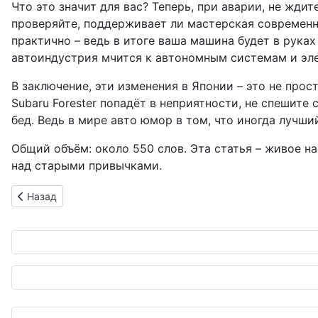
Что это значит для вас? Теперь, при аварии, не жди
проверяйте, поддерживает ли мастерская современны
практично – ведь в итоге ваша машина будет в руках т
автоиндустрия мчится к автономным системам и эле
В заключение, эти изменения в Японии – это не прост
Subaru Forester попадёт в неприятности, не спешите 
бед. Ведь в мире авто юмор в том, что иногда лучши
Общий объём: около 550 слов. Эта статья – живое н
над старыми привычками.
Предыдущий: Фольксваген гонит по трассе на соевом молоке
Назад