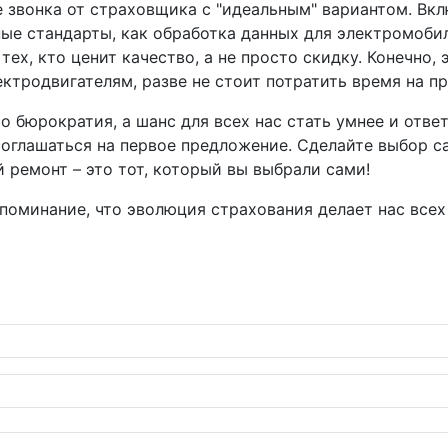
те звонка от страховщика с "идеальным" вариантом. Вк
е стандарты, как обработка данных для электромобилей
ех, кто ценит качество, а не просто скидку. Конечно, 
ктродвигателям, разве не стоит потратить время на п
о бюрократия, а шанс для всех нас стать умнее и ответ
соглашаться на первое предложение. Сделайте выбор сам
й ремонт – это тот, который вы выбрали сами!
апоминание, что эволюция страхования делает нас всех
: B100 в Бразилии – экология или маркетинговый трюк?