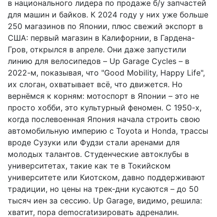
в национального лидера по продаже б/у запчастей
для машин и байков. К 2024 году у них уже больше
250 магазинов по Японии, плюс свежий экспорт в
США: первый магазин в Калифорнии, в Гардена-
Гров, открылся в апреле. Они даже запустили
линию для велосипедов – Up Garage Cycles – в
2022-м, показывая, что "Good Mobility, Happy Life",
их слоган, охватывает всё, что движется. Но
вернёмся к корням: мотоспорт в Японии – это не
просто хобби, это культурный феномен. С 1950-х,
когда послевоенная Япония начала строить свою
автомобильную империю с Toyota и Honda, трассы
вроде Сузуки или Фудзи стали аренами для
молодых талантов. Студенческие автоклубы в
университетах, такие как те в Токийском
университете или Киотском, давно поддерживают
традиции, но цены на трек-дни кусаются – до 50
тысяч иен за сессию. Up Garage, видимо, решила:
хватит, пора democratизировать адреналин.