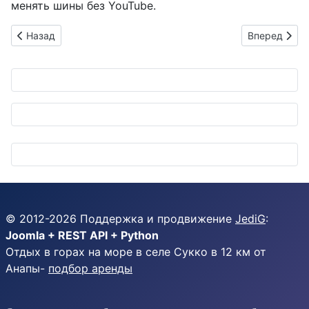
менять шины без YouTube.
Предыдущий: Toyota заряжает будущее: от ткацких мечтани
Следующий: 
Назад
Вперед
© 2012-
2026
Поддержка и продвижение
JediG
:
Joomla + REST API + Python
Отдых в горах на море в селе Сукко в 12 км от
Анапы-
подбор аренды