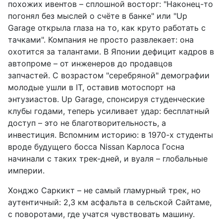
похожих ивентов – сплошной восторг: "Наконец-то
погонял без мыслей о счёте в банке" или "Up
Garage открыла глаза на то, как круто работать с
тачками". Компания не просто развлекает: она
охотится за талантами. В Японии дефицит кадров в
автопроме – от инженеров до продавцов
запчастей. С возрастом "серебряной" демографии
молодые ушли в IT, оставив мотоспорт на
энтузиастов. Up Garage, спонсируя студенческие
клубы годами, теперь усиливает удар: бесплатный
доступ – это не благотворительность, а
инвестиция. Вспомним историю: в 1970-х студенты
вроде будущего босса Nissan Карлоса Госна
начинали с таких трек-дней, и вуаля – глобальные
империи.
Хонджо Саркикт – не самый гламурный трек, но
аутентичный: 2,3 км асфальта в сельской Сайтаме,
с поворотами, где учатся чувствовать машину.