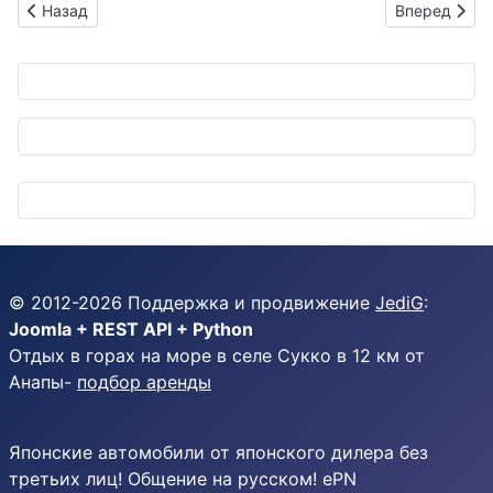
Предыдущий: Лунный автопилот: Koito и JAXA берутся за ра
Следующий: 
Назад
Вперед
© 2012-
2026
Поддержка и продвижение
JediG
:
Joomla + REST API + Python
Отдых в горах на море в селе Сукко в 12 км от
Анапы-
подбор аренды
Японские автомобили от японского дилера без
третьих лиц! Общение на русском! ePN