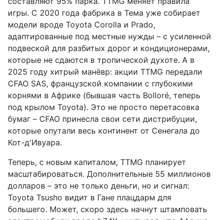
составляют 95% парка. TTMG меняет правила
игры. С 2020 года фабрика в Тема уже собирает
модели вроде Toyota Corolla и Prado,
адаптированные под местные нужды – с усиленной
подвеской для разбитых дорог и кондиционерами,
которые не сдаются в тропической духоте. А в
2025 году хитрый манёвр: акции TTMG передали
CFAO SAS, французской компании с глубокими
корнями в Африке (бывшая часть Bolloré, теперь
под крылом Toyota). Это не просто перетасовка
бумаг – CFAO принесла свои сети дистрибуции,
которые опутали весь континент от Сенегала до
Кот-д'Ивуара.
Теперь, с новым капиталом, TTMG планирует
масштабироваться. Дополнительные 55 миллионов
долларов – это не только деньги, но и сигнал:
Toyota Tsusho видит в Гане плацдарм для
большего. Может, скоро здесь начнут штамповать