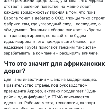
электромобили вроде bZ4X, учитывая, что Африка
отстаёт в зелёной повестке, но жадно ловит
каждую возможность? Ирония в том, что пока
Европа тонет в дебатах о CO2, японцы тихо строят
фабрики там, где углеродный след – последнее, о
чём думают. Локальная сборка снижает выбросы
от транспортировки, но давайте не будем
идеализировать: это прежде всего бизнес, где
надёжные Toyota помогают ганским таксистам
зарабатывать, а компании – расширять влияние.
Что это значит для африканских
дорог?
Для Ганы инвестиции – шанс на модернизацию.
Правительство страны, под руководством
президента Акрофо, активно продвигает "Один
район, одна фабрика", и TTMG вписывается
идеально. Рабочие места, технологии, экспорт –
всё это обещает рост. Но есть и подвох: