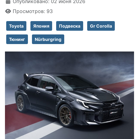
Информация о материале
Опубликовано: 02 июня 2026
Просмотров: 93
Toyota
Япония
Подвеска
Gr Corolla
Тюнинг
Nürburgring