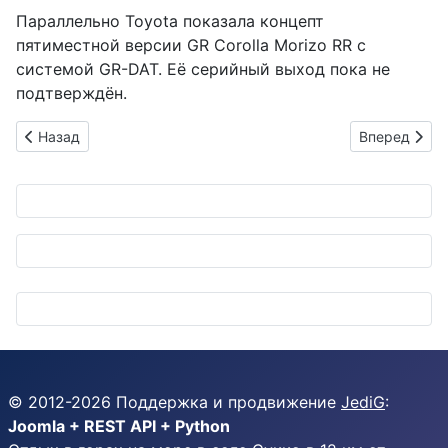
Параллельно Toyota показала концепт
пятиместной версии GR Corolla Morizo RR с
системой GR-DAT. Её серийный выход пока не
подтверждён.
Предыдущий: Твёрдотельные аккумуляторы Mitsui Kinzoku: 
Следующий: G
Назад
Вперед
© 2012-
2026
Поддержка и продвижение
JediG
:
Joomla + REST API + Python