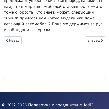
продолжает уверенно мчаться вперед, напоминая
нам, что в мире автомобилей стабильность — это
тоже скорость. Кто знает, может, следующий
"трейд" принесет нам новую модель или даже
летающий автомобиль? Пока же держимся за руль
и наблюдаем за курсом.
Предыдущий: Faurecia и Chery: Французская поддержка для
Следующий: V
Назад
Вперед
© 2012-
2026
Поддержка и продвижение
JediG
: