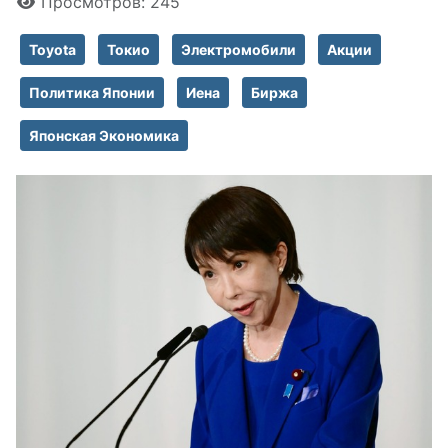
Просмотров: 245
Toyota
Токио
Электромобили
Акции
Политика Японии
Иена
Биржа
Японская Экономика