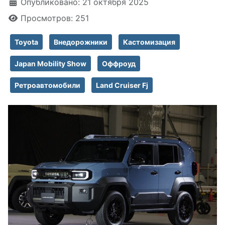
Информация о материале
Опубликовано: 21 октября 2025
Просмотров: 251
Toyota
Внедорожники
Кастомизация
Japan Mobility Show
Оффроуд
Ретроавтомобили
Land Cruiser Fj