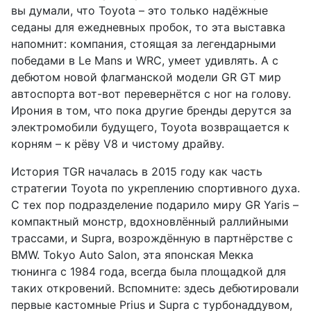
вы думали, что Toyota – это только надёжные
седаны для ежедневных пробок, то эта выставка
напомнит: компания, стоящая за легендарными
победами в Le Mans и WRC, умеет удивлять. А с
дебютом новой флагманской модели GR GT мир
автоспорта вот-вот перевернётся с ног на голову.
Ирония в том, что пока другие бренды дерутся за
электромобили будущего, Toyota возвращается к
корням – к рёву V8 и чистому драйву.
История TGR началась в 2015 году как часть
стратегии Toyota по укреплению спортивного духа.
С тех пор подразделение подарило миру GR Yaris –
компактный монстр, вдохновлённый раллийными
трассами, и Supra, возрождённую в партнёрстве с
BMW. Tokyo Auto Salon, эта японская Мекка
тюнинга с 1984 года, всегда была площадкой для
таких откровений. Вспомните: здесь дебютировали
первые кастомные Prius и Supra с турбонаддувом,