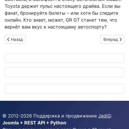
Toyota держит пульс настоящего драйва. Если вы
фанат, бронируйте билеты – или хотя бы следите
онлайн. Кто знает, может, GR GT станет тем, что
вернёт вам вкус к настоящему автоспорту?
Предыдущий: Panasonic Automotive Systems эволюционирует 
Следующий: 
Назад
Вперед
© 2012-
2026
Поддержка и продвижение
JediG
:
Joomla + REST API + Python