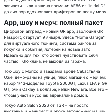
запчасти – как машина времени: AE86 из "Initial D"
до сих пор вдохновляет дрифтеров по всему миру.
App, шоу и мерч: полный пакет
Цифровой апгрейд – новый GR app, эволюция GR
Passport, стартует 9 января. Здесь "Home Garage"
для виртуального тюнинга, система рангов за
покупки и события, лотереи на новые авто.
Идеально для тех, кто хочет чувствовать себя
частью TGR-клана, не выходя из гаража.
Ток-шоу с Morizo и звёздами вроде Себастьяна
Оже, демо-раны на улице, плюс магазин с мерчем:
набор 1/43-моделей Toyota 2000GT, Lexus LFA и GR
GT; очки Oakley в коллабе; кепки New Era. Всё это –
чтобы унести кусочек адреналина домой.
Tokyo Auto Salon 2026 от TGR – не просто
выставка, а манифест: в эпоху автономных машин