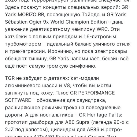
Здесь покажут концепты специальных версий: GR
Yaris MORIZO RR, посвящённую Тойоде, и GR Yaris
Sébastien Ogier 9x World Champion Edition – дань
уважения девятикратному чемпиону WRC. Эти
хэтчбеки с полным приводом и 1,6-литровым
турбомотором – идеальный баланс уличного стиля
и трек-агрессии. Иронично, но пока электрокары
обещают тишину, GR Yaris напоминает: бензин всё
ещё поёт самую громкую симфонию.
TGR не забудет о деталях: кэт-модели
алюминиевого шасси и V8, чтобы вы могли
заглянуть под кожу. Плюс GR PERFORMANCE
SOFTWARE – обновление для саундтрека,
расширяющее режимы трека на повседневные
дороги. А для ностальгиков – GR Heritage Parts:
прототип дашборда для A80 Supra (легенда 90-х с
2JZ под капотом), цилиндры для AE86 и ретро-
детали для A70/A80 Supra и Land Cruiser. Эти