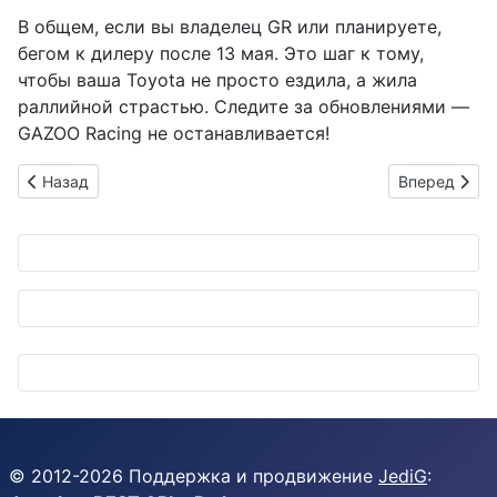
В общем, если вы владелец GR или планируете,
бегом к дилеру после 13 мая. Это шаг к тому,
чтобы ваша Toyota не просто ездила, а жила
раллийной страстью. Следите за обновлениями —
GAZOO Racing не останавливается!
Предыдущий: REXEV запускает революционную модель энер
Следующий: 
Назад
Вперед
© 2012-
2026
Поддержка и продвижение
JediG
: