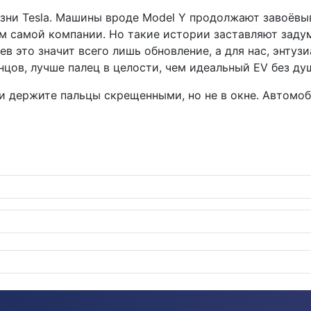
жизни Tesla. Машины вроде Model Y продолжают завоёвы
м самой компании. Но такие истории заставляют задума
в это значит всего лишь обновление, а для нас, энтуз
онцов, лучше палец в целости, чем идеальный EV без ду
и держите пальцы скрещенными, но не в окне. Автомобил
ики, но с хитрым подтекстом