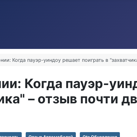
онии: Когда пауэр-уиндоу решает поиграть в "захватчи
нии: Когда пауэр-уи
ика" – отзыв почти 
пасность
Отзыв Автомобилей
Ota Обновления