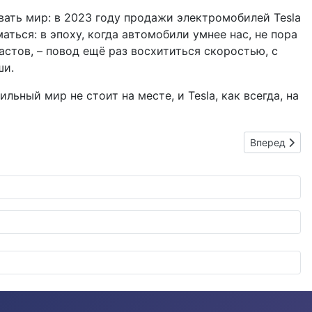
вать мир: в 2023 году продажи электромобилей Tesla
ться: в эпоху, когда автомобили умнее нас, не пора
иастов, – повод ещё раз восхититься скоростью, с
ши.
ьный мир не стоит на месте, и Tesla, как всегда, на
Следующий: 
Вперед