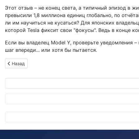
Этот отзыв – не конец света, а типичный эпизод в 
превысили 1,8 миллиона единиц глобально, по отчёта
ли им научиться не кусаться? Для японских владельце
которой Tesla фиксит свои "фокусы". Ведь в конце к
Если вы владелец Model Y, проверьте уведомления – 
шаг впереди... или хотя бы пытается.
Предыдущий: Nexteer представляет DD-HWA: руль без механ
Назад