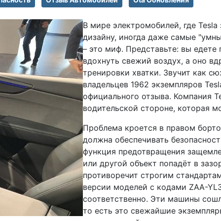
В мире электромобилей, где Tesl
дизайну, иногда даже самые "умн
– это миф. Представьте: вы едете
вдохнуть свежий воздух, а оно вд
тренировки хватки. Звучит как сю
владельцев 1962 экземпляров Tesl
официального отзыва. Компания Te
водительской стороне, которая м
Проблема кроется в правом борто
должна обеспечивать безопасность
функция предотвращения защемлени
или другой объект попадёт в зазо
противоречит строгим стандартам
версии моделей с кодами ZAA-YL3
соответственно. Эти машины сошл
то есть это свежайшие экземпляр