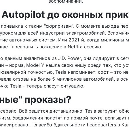
воспоминаний.
т Autopilot до оконных пр
о привыкла к таким "сюрпризам". С момента выхода пер
уроком для всей индустрии электромобилей. Вспомним 
витие автономных систем. Или 2021-й, когда миллионы 
щает превратить вождение в Netflix-сессию.
по данным аналитиков из J.D. Power, она лидирует в с
и – норма, Model Y нашла свою нишу среди тех, кто ус
 ювелирной точностью, Tesla напоминает: софт – это н
провела отзовы на более 5 миллионов автомобилей, в ос
чка Tesla – теперь спасут ситуацию.
шные" проказы?
 сервис! Всё решится дистанционно. Tesla загрузит об
изм. Уведомления полетят по прямой почте, всплывут 
фиксировано – спасибо бдительности headquarters в К