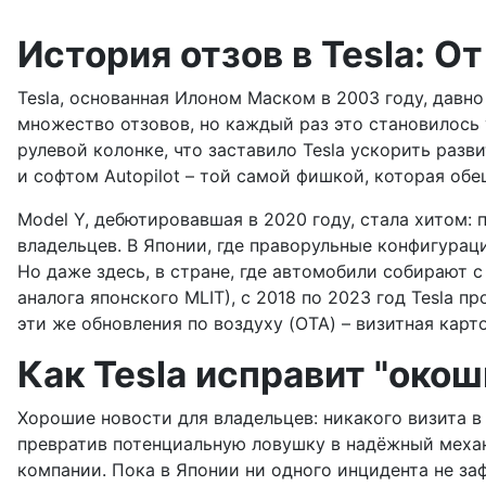
История отзов в Tesla: О
Tesla, основанная Илоном Маском в 2003 году, давн
множество отзовов, но каждый раз это становилось 
рулевой колонке, что заставило Tesla ускорить раз
и софтом Autopilot – той самой фишкой, которая обе
Model Y, дебютировавшая в 2020 году, стала хитом: 
владельцев. В Японии, где праворульные конфигураци
Но даже здесь, в стране, где автомобили собирают с
аналога японского MLIT), с 2018 по 2023 год Tesla 
эти же обновления по воздуху (OTA) – визитная карто
Как Tesla исправит "око
Хорошие новости для владельцев: никакого визита в
превратив потенциальную ловушку в надёжный механ
компании. Пока в Японии ни одного инцидента не за