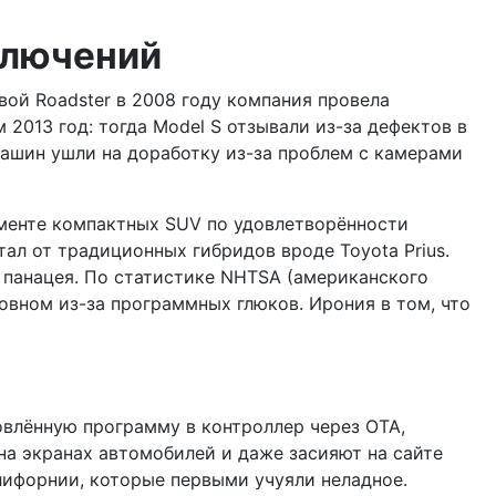
иключений
вой Roadster в 2008 году компания провела
2013 год: тогда Model S отзывали из-за дефектов в
машин ушли на доработку из-за проблем с камерами
егменте компактных SUV по удовлетворённости
тал от традиционных гибридов вроде Toyota Prius.
е панацея. По статистике NHTSA (американского
новном из-за программных глюков. Ирония в том, что
новлённую программу в контроллер через OTA,
на экранах автомобилей и даже засияют на сайте
алифорнии, которые первыми учуяли неладное.