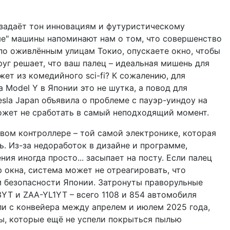
a задаёт тон инновациям и футуристическому
ые" машины напоминают нам о том, что совершенство
 по оживлённым улицам Токио, опускаете окно, чтобы
руг решает, что ваш палец – идеальная мишень для
жет из комедийного sci-fi? К сожалению, для
a Model Y в Японии это не шутка, а повод для
sla Japan объявила о проблеме с пауэр-уиндоу на
ожет не сработать в самый неподходящий момент.
вом контроллере – той самой электронике, которая
. Из-за недоработок в дизайне и программе,
я иногда просто... засыпает на посту. Если палец
р окна, система может не отреагировать, что
 безопасности Японии. Затронуты праворульные
YT и ZAA-YL1YT – всего 1108 и 854 автомобиля
и с конвейера между апрелем и июлем 2025 года,
ы, которые ещё не успели покрыться пылью