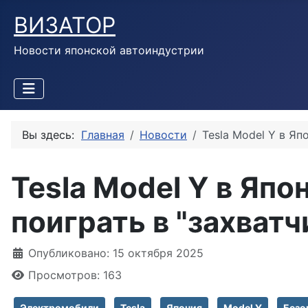
ВИЗАТОР
Новости японской автоиндустрии
Вы здесь:
Главная
Новости
Tesla Model Y в Яп
Tesla Model Y в Япо
поиграть в "захватч
Информация о материале
Опубликовано: 15 октября 2025
Просмотров: 163
Электромобили
Tesla
Япония
Model Y
Безо