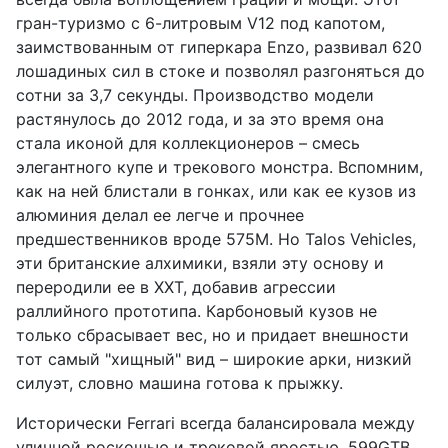
гран-туризмо с 6-литровым V12 под капотом,
заимствованным от гиперкара Enzo, развивал 620
лошадиных сил в стоке и позволял разгоняться до
сотни за 3,7 секунды. Производство модели
растянулось до 2012 года, и за это время она
стала иконой для коллекционеров – смесь
элегантного купе и трекового монстра. Вспомним,
как на ней блистали в гонках, или как ее кузов из
алюминия делал ее легче и прочнее
предшественников вроде 575M. Но Talos Vehicles,
эти британские алхимики, взяли эту основу и
переродили ее в XXT, добавив агрессии
раллийного прототипа. Карбоновый кузов не
только сбрасывает вес, но и придает внешности
тот самый "хищный" вид – широкие арки, низкий
силуэт, словно машина готова к прыжку.
Исторически Ferrari всегда балансировала между
уличной роскошью и трековой яростью. 599GTB