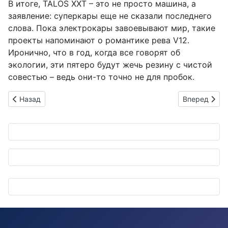
В итоге, TALOS XXT – это не просто машина, а
заявление: суперкары еще не сказали последнего
слова. Пока электрокары завоевывают мир, такие
проекты напоминают о романтике рева V12.
Иронично, что в год, когда все говорят об
экологии, эти пятеро будут жечь резину с чистой
совестью – ведь они-то точно не для пробок.
Предыдущий: Японский блеск на колесах: Как технологии T
Следующий: 
Назад
Вперед