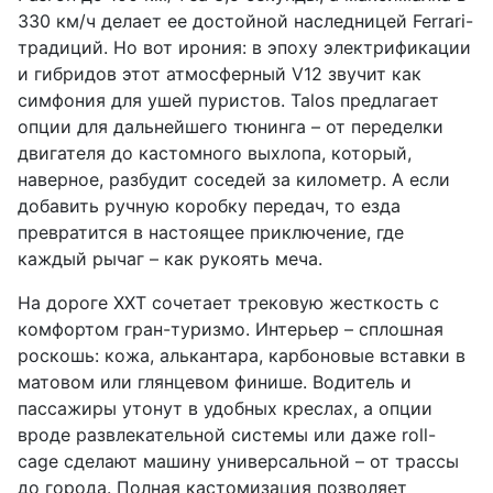
330 км/ч делает ее достойной наследницей Ferrari-
традиций. Но вот ирония: в эпоху электрификации
и гибридов этот атмосферный V12 звучит как
симфония для ушей пуристов. Talos предлагает
опции для дальнейшего тюнинга – от переделки
двигателя до кастомного выхлопа, который,
наверное, разбудит соседей за километр. А если
добавить ручную коробку передач, то езда
превратится в настоящее приключение, где
каждый рычаг – как рукоять меча.
На дороге XXT сочетает трековую жесткость с
комфортом гран-туризмо. Интерьер – сплошная
роскошь: кожа, алькантара, карбоновые вставки в
матовом или глянцевом финише. Водитель и
пассажиры утонут в удобных креслах, а опции
вроде развлекательной системы или даже roll-
cage сделают машину универсальной – от трассы
до города. Полная кастомизация позволяет