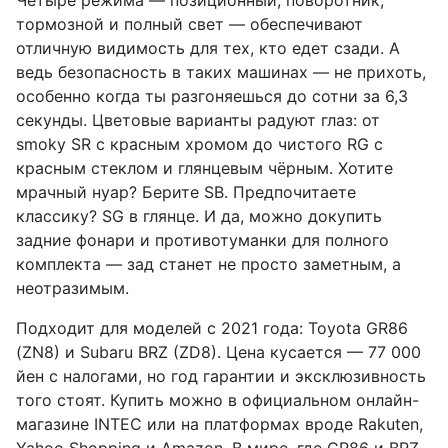
тормозной и полный свет — обеспечивают
отличную видимость для тех, кто едет сзади. А
ведь безопасность в таких машинах — не прихоть,
особенно когда ты разгоняешься до сотни за 6,3
секунды. Цветовые варианты радуют глаз: от
smoky SR с красным хромом до чистого RG с
красным стеклом и глянцевым чёрным. Хотите
мрачный нуар? Берите SB. Предпочитаете
классику? SG в глянце. И да, можно докупить
задние фонари и противотуманки для полного
комплекта — зад станет не просто заметным, а
неотразимым.
Подходит для моделей с 2021 года: Toyota GR86
(ZN8) и Subaru BRZ (ZD8). Цена кусается — 77 000
йен с налогами, но год гарантии и эксклюзивность
того стоят. Купить можно в официальном онлайн-
магазине INTEC или на платформах вроде Rakuten,
Yahoo Shopping и Amazon. В мире, где GR86 и BRZ