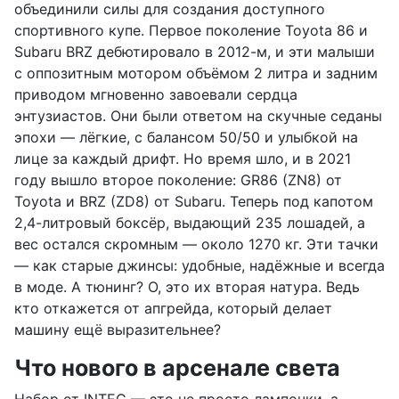
объединили силы для создания доступного
спортивного купе. Первое поколение Toyota 86 и
Subaru BRZ дебютировало в 2012-м, и эти малыши
с оппозитным мотором объёмом 2 литра и задним
приводом мгновенно завоевали сердца
энтузиастов. Они были ответом на скучные седаны
эпохи — лёгкие, с балансом 50/50 и улыбкой на
лице за каждый дрифт. Но время шло, и в 2021
году вышло второе поколение: GR86 (ZN8) от
Toyota и BRZ (ZD8) от Subaru. Теперь под капотом
2,4-литровый боксёр, выдающий 235 лошадей, а
вес остался скромным — около 1270 кг. Эти тачки
— как старые джинсы: удобные, надёжные и всегда
в моде. А тюнинг? О, это их вторая натура. Ведь
кто откажется от апгрейда, который делает
машину ещё выразительнее?
Что нового в арсенале света
Набор от INTEC — это не просто лампочки, а