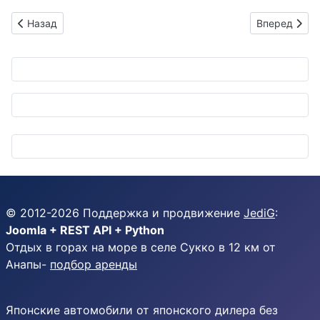
Предыдущий: Littelfuse упрощает жизнь электромобилям: но
Следующий: 
Назад
Вперед
© 2012-
2026
Поддержка и продвижение
JediG
:
Joomla + REST API + Python
Отдых в горах на море в селе Сукко в 12 км от
Анапы-
подбор аренды
Японские автомобили от японского дилера без