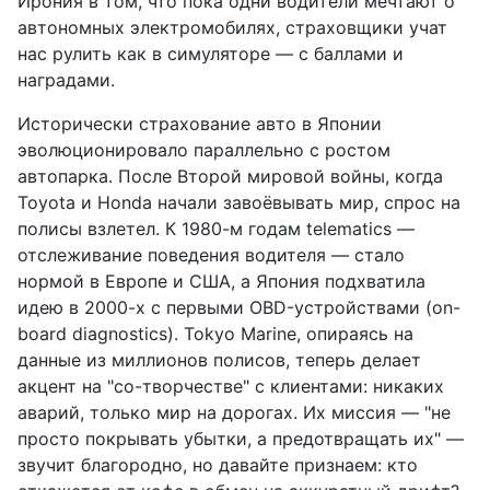
Ирония в том, что пока одни водители мечтают о
автономных электромобилях, страховщики учат
нас рулить как в симуляторе — с баллами и
наградами.
Исторически страхование авто в Японии
эволюционировало параллельно с ростом
автопарка. После Второй мировой войны, когда
Toyota и Honda начали завоёвывать мир, спрос на
полисы взлетел. К 1980-м годам telematics —
отслеживание поведения водителя — стало
нормой в Европе и США, а Япония подхватила
идею в 2000-х с первыми OBD-устройствами (on-
board diagnostics). Tokyo Marine, опираясь на
данные из миллионов полисов, теперь делает
акцент на "со-творчестве" с клиентами: никаких
аварий, только мир на дорогах. Их миссия — "не
просто покрывать убытки, а предотвращать их" —
звучит благородно, но давайте признаем: кто