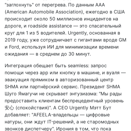
"заглохнуть" от перегрева. По данным AAA
(American Automobile Association), ежегодно в США
происходит около 50 миллионов инцидентов на
дороге, и roadside assistance — это спасательный
круг для 1 из 5 водителей. Urgently, основанная в
2019 году, уже сотрудничает с гигантами вроде GM
и Ford, используя ИИ для минимизации времени
ожидания — в среднем до 30 минут.
Интеграция обещает быть seamless: запрос
помощи через app или кнопку в машине, и вуаля —
эвакуация прямиком в авторизованный центр
SHMA или партнёрский сервис. Президент SHMA
Шуго Ямагучи не скрывает энтузиазма: "Мы рады
предоставить клиентам беспрецедентный уровень
安心 (спокойствия)". А CEO Urgently Мэтт Бут
добавляет: "AFEELA-владельцы — цифровые
натуры, они ждут IT-решений, а не старомодных
звонков диспетчеру". Ирония в том, что пока