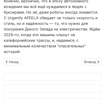
Конечно, иронично, что в эпоху автономного
вождения мы всё ещё нуждаемся в людях с
буксирами. Но эй, даже роботы иногда ломаются.
С Urgently AFEELA обещает не только скорость и
стиль, но и надёжность — то, что нужно для
покорения Дикого Запада на электричестве. Ждём
2026-го, когда эти машины хлынут на
калифорнийские трассы, и, надеемся, с
минимальным количеством "спасательных"
историй.
Предыдущий: Революция в кустах: Безводный туалет Clesan
Следующий: Y
Назад
Вперед