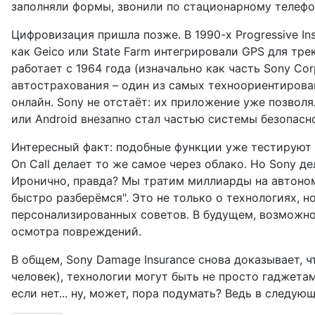
заполняли формы, звонили по стационарному телефо
Цифровизация пришла позже. В 1990-х Progressive I
как Geico или State Farm интегрировали GPS для тре
работает с 1964 года (изначально как часть Sony Co
автострахования – один из самых техноориентирован
онлайн. Sony не отстаёт: их приложение уже позволя
или Android внезапно стал частью системы безопасн
Интересный факт: подобные функции уже тестируют в
On Call делает то же самое через облако. Но Sony д
Иронично, правда? Мы тратим миллиарды на автономн
быстро разберёмся". Это не только о технологиях, но
персонализированных советов. В будущем, возможно,
осмотра повреждений.
В общем, Sony Damage Insurance снова доказывает, ч
человек), технологии могут быть не просто гаджета
если нет... ну, может, пора подумать? Ведь в следу