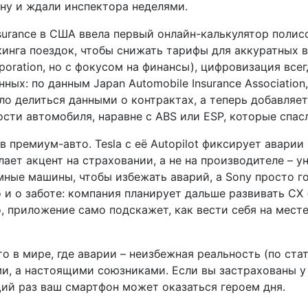
ну и ждали инспектора неделями.
nsurance в США ввела первый онлайн-калькулятор полис
кинга поездок, чтобы снижать тарифы для аккуратных в
rporation, но с фокусом на финансы), цифровизация все
ных: по данным Japan Automobile Insurance Associatio
ло делиться данными о контрактах, а теперь добавляет
ости автомобиля, наравне с ABS или ESP, которые спас
 премиум-авто. Tesla с её Autopilot фиксирует аварии
елает акцент на страховании, а не на производителе – 
ые машины, чтобы избежать аварий, а Sony просто гов
 и о заботе: компания планирует дальше развивать CX 
 приложение само подскажет, как вести себя на месте
то в мире, где аварии – неизбежная реальность (по ста
ми, а настоящими союзниками. Если вы застрахованы у 
ющий раз ваш смартфон может оказаться героем дня.