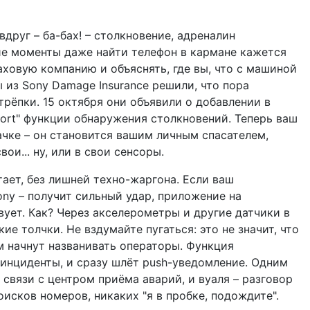
вдруг – ба-бах! – столкновение, адреналин
кие моменты даже найти телефон в кармане кажется
раховую компанию и объяснять, где вы, что с машиной
ы из Sony Damage Insurance решили, что пора
трёпки. 15 октября они объявили о добавлении в
ort" функции обнаружения столкновений. Теперь ваш
ачке – он становится вашим личным спасателем,
ои... ну, или в свои сенсоры.
тает, без лишней техно-жаргона. Если ваш
ny – получит сильный удар, приложение на
ует. Как? Через акселерометры и другие датчики в
е толчки. Не вздумайте пугаться: это не значит, что
м начнут названивать операторы. Функция
 инциденты, и сразу шлёт push-уведомление. Одним
 связи с центром приёма аварий, и вуаля – разговор
оисков номеров, никаких "я в пробке, подождите".