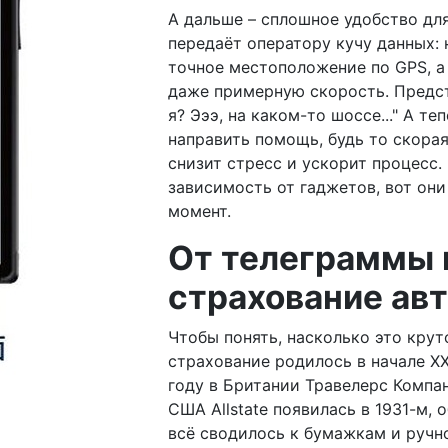
А дальше – сплошное удобство дл
передаёт оператору кучу данных:
точное местоположение по GPS, а 
даже примерную скорость. Представ
я? Эээ, на каком-то шоссе..." А т
направить помощь, будь то скорая
снизит стресс и ускорит процесс. 
зависимость от гаджетов, вот они
момент.
От телеграммы 
страхование ав
Чтобы понять, насколько это крут
страхование родилось в начале XX
году в Британии Травелерс Компа
США Allstate появилась в 1931-м,
всё сводилось к бумажкам и ручн