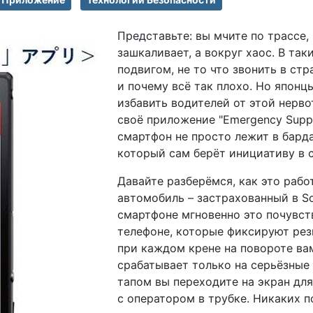
Представьте: вы мчите по трассе, 
зашкаливает, а вокруг хаос. В та
подвигом, не то что звонить в ст
и почему всё так плохо. Но японц
избавить водителей от этой нерво
своё приложение "Emergency Supp
смартфон не просто лежит в бард
который сам берёт инициативу в св
Давайте разберёмся, как это рабо
автомобиль – застрахованный в So
смартфоне мгновенно это почувств
телефоне, которые фиксируют резки
при каждом крене на повороте ва
срабатывает только на серьёзные
тапом вы переходите на экран для
с оператором в трубке. Никаких п