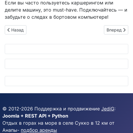
Если вы часто пользуетесь каршерингом или
делите машину, это must-have. Подключайтесь — и
забудьте о следах в бортовом компьютере!
Предыдущий: Легкий лифт-ап для Nissan X-Trail: новые кас
Следующий: 
Назад
Вперед
© 2012-
2026
Поддержка и продвижение
JediG
:
Joomla + REST API + Python
Отдых в горах на море в селе Сукко в 12 км от
Анапы-
подбор аренды