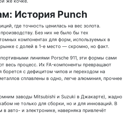
ой же кочке.
м: История Punch
иций, где точность ценилась на вес золота.
производству. Без них не было бы тех
астомных компонентах для форм, используемых в
ынке с долей в 1-е место — скромно, но факт.
спортивными линиями Porsche 911, эти формы сами
ют весь процесс. Их FA-компоненты превращают
ия борется с дефицитом чипов и переходом на
металлов сплавлены в одно, легче алюминия, прочнее
ним заводы Mitsubishi и Suzuki в Джакарте), жадно
хабом не только для сборки, но и для инноваций. В
м в авто- и электронике, наверняка привлечёт