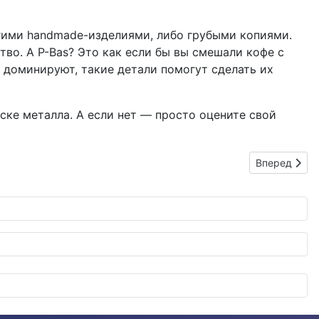
огими handmade-изделиями, либо грубыми копиями.
во. А P-Bas? Это как если бы вы смешали кофе с
ы доминируют, такие детали помогут сделать их
уске металла. А если нет — просто оцените свой
Следующий: 
Вперед