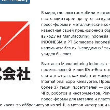
В мире, где электромобили мчатся
настоящие герои прячутся за кули
пресс-формы и металлические комп
известная своей прецизионной об
выходу на Manufacturing Indonesi
INDONESIA и PT Somagede Indones
напомнить: без их "невидимых" те
увидел бы свет.
Выставка Manufacturing Indonesia
промышленной мощи Юго-Восточно
считать с нуля, как любят инженер
International Expo Kemayoran. Пр
более 37 тысяч посетителей — обе
ЧПУ, роботов и инструментов, Pun
пресс-формы для металла и пласт
е какая-то аббревиатура из sci-fi, а метод интеграци