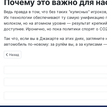
Почему это важно для на
Ведь правда в том, что без таких "кулисных" игрок
Их технологии обеспечивают ту самую унификацию п
молоком, но на атомном уровне — результат крепкий
доступнее. Иронично, но пока политики спорят о CO
Так что, если вы в Джакарте на этих днях, загляните
автомобиль по-новому: за рулём вы, а за кулисами — 
Предыдущий: Scania штурмует водород: грузовики на 1000 
Назад