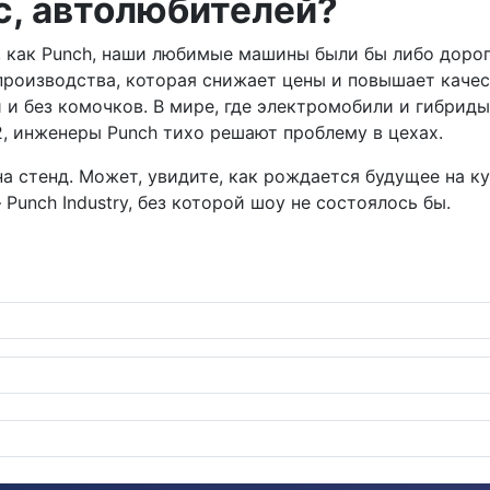
с, автолюбителей?
ов, как Punch, наши любимые машины были бы либо дор
роизводства, которая снижает цены и повышает качест
 и без комочков. В мире, где электромобили и гибрид
2, инженеры Punch тихо решают проблему в цехах.
 на стенд. Может, увидите, как рождается будущее на к
Punch Industry, без которой шоу не состоялось бы.
км без единой капли бензина