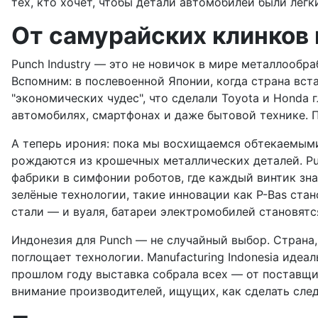
тех, кто хочет, чтобы детали автомобилей были лёгки
От самурайских клинков
Punch Industry — это не новичок в мире металлообра
Вспомним: в послевоенной Японии, когда страна вст
"экономических чудес", что сделали Toyota и Honda
автомобилях, смартфонах и даже бытовой технике. П
А теперь ирония: пока мы восхищаемся обтекаемыми
рождаются из крошечных металлических деталей. P
фабрики в симфонии роботов, где каждый винтик зна
зелёные технологии, такие инновации как P-Bas ста
стали — и вуаля, батареи электромобилей становятс
Индонезия для Punch — не случайный выбор. Страна,
поглощает технологии. Manufacturing Indonesia идеа
прошлом году выставка собрала всех — от поставщико
внимание производителей, ищущих, как сделать сле