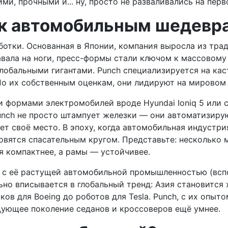
ми, прочными и... ну, просто не разваливались на перв
 к автомобильным шедевра
ботки. Основанная в Японии, компания выросла из трад
авала на ноги, пресс-формы стали ключом к массовому 
 глобальными гигантами. Punch специализируется на к
о их собственным оценкам, они лидируют на мировом р
 формами электромобилей вроде Hyundai Ioniq 5 или 
unch не просто штампует железки — они автоматизиру
ет своё место. В эпоху, когда автомобильная индустр
новятся спасательным кругом. Представьте: несколько 
я компактнее, а рамы — устойчивее.
 с её растущей автомобильной промышленностью (вспом
льно вписывается в глобальный тренд: Азия становится 
в для Boeing до роботов для Tesla. Punch, с их опыто
дующее поколение седанов и кроссоверов ещё умнее.