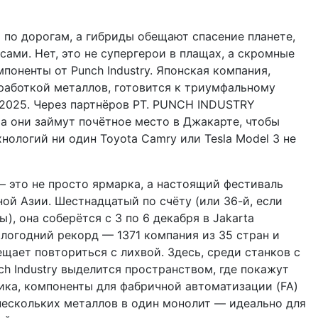
 по дорогам, а гибриды обещают спасение планете,
сами. Нет, это не супергерои в плащах, а скромные
оненты от Punch Industry. Японская компания,
работкой металлов, готовится к триумфальному
a 2025. Через партнёров PT. PUNCH INDUSTRY
ia они займут почётное место в Джакарте, чтобы
хнологий ни один Toyota Camry или Tesla Model 3 не
 — это не просто ярмарка, а настоящий фестиваль
й Азии. Шестнадцатый по счёту (или 36-й, если
ы), она соберётся с 3 по 6 декабря в Jakarta
ошлогодний рекорд — 1371 компания из 35 стран и
щает повториться с лихвой. Здесь, среди станков с
ch Industry выделится пространством, где покажут
ика, компоненты для фабричной автоматизации (FA)
и нескольких металлов в один монолит — идеально для