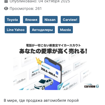
Информация о материале
Опубликовано: 04 октября 2025
Просмотров: 261
Toyota
Япония
Nissan
Carview!
Line Yahoo
Автодилеры
Mazda
В мире, где продажа автомобиля порой