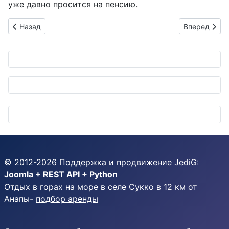
уже давно просится на пенсию.
Предыдущий: Электрическая революция по-индийски: EXEDY
Следующий: 
Назад
Вперед
© 2012-
2026
Поддержка и продвижение
JediG
:
Joomla + REST API + Python
Отдых в горах на море в селе Сукко в 12 км от
Анапы-
подбор аренды