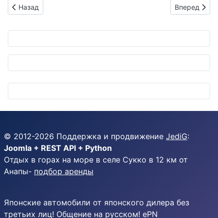
Предыдущий: Новый Suzuki DR-Z: 120 миллионов причин для
Следующий: 
Назад
Вперед
© 2012-
2026
Поддержка и продвижение
JediG
:
Joomla + REST API + Python
Отдых в горах на море в селе Сукко в 12 км от
Анапы-
подбор аренды
Японские автомобили от японского дилера без
третьих лиц! Общение на русском! ePN