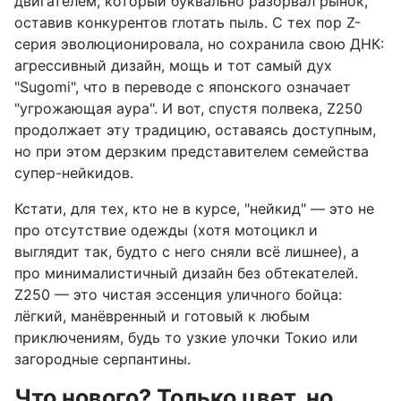
двигателем, который буквально разорвал рынок,
оставив конкурентов глотать пыль. С тех пор Z-
серия эволюционировала, но сохранила свою ДНК:
агрессивный дизайн, мощь и тот самый дух
"Sugomi", что в переводе с японского означает
"угрожающая аура". И вот, спустя полвека, Z250
продолжает эту традицию, оставаясь доступным,
но при этом дерзким представителем семейства
супер-нейкидов.
Кстати, для тех, кто не в курсе, "нейкид" — это не
про отсутствие одежды (хотя мотоцикл и
выглядит так, будто с него сняли всё лишнее), а
про минималистичный дизайн без обтекателей.
Z250 — это чистая эссенция уличного бойца:
лёгкий, манёвренный и готовый к любым
приключениям, будь то узкие улочки Токио или
загородные серпантины.
Что нового? Только цвет, но