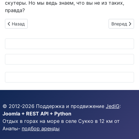
скутеры. Но мы ведь знаем, что вы не из таких,
правда?
Предыдущий: Электрический провал Nissan X-Trail и другие 
Следующий: 
Назад
Вперед
© 2012-
2026
Поддержка и продвижение
JediG
:
Joomla + REST API + Python
Отдых в горах на море в селе Сукко в 12 км от
Анапы-
подбор аренды