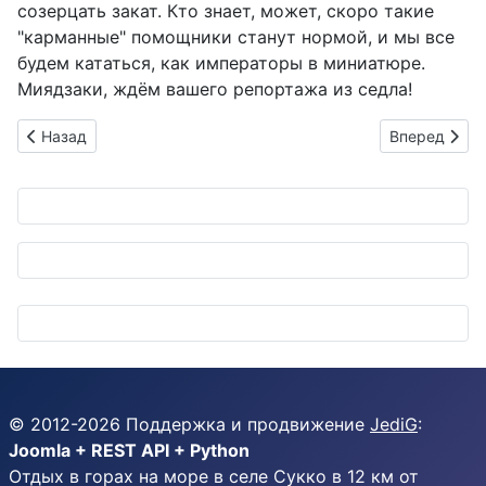
созерцать закат. Кто знает, может, скоро такие
"карманные" помощники станут нормой, и мы все
будем кататься, как императоры в миниатюре.
Миядзаки, ждём вашего репортажа из седла!
Предыдущий: Автономные автобусы завоевывают Ояму: Япон
Следующий: S
Назад
Вперед
© 2012-
2026
Поддержка и продвижение
JediG
:
Joomla + REST API + Python
Отдых в горах на море в селе Сукко в 12 км от