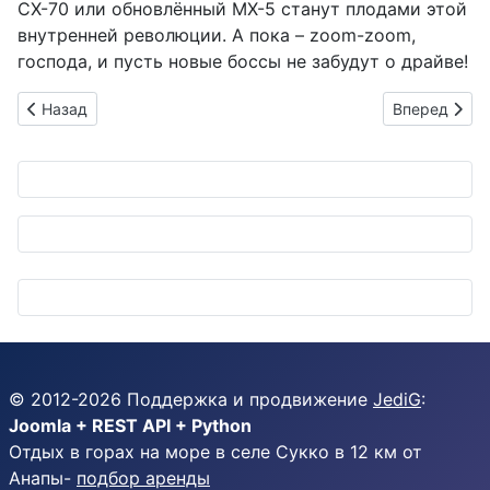
CX-70 или обновлённый MX-5 станут плодами этой
внутренней революции. А пока – zoom-zoom,
господа, и пусть новые боссы не забудут о драйве!
Предыдущий: Леолайнер L00: Когда поезд становится фанат
Следующий: 
Назад
Вперед
© 2012-
2026
Поддержка и продвижение
JediG
:
Joomla + REST API + Python
Отдых в горах на море в селе Сукко в 12 км от
Анапы-
подбор аренды