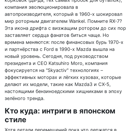
корковок (да-да, тех самых пробок для бутылок),
компания эволюционировала в
автопроизводителя, который в 1960-х шокировал
мир роторным двигателем Wankel. Помните RX-7?
Эта икона дрифта с визжащим ротором до сих пор
заставляет сердца фанатов биться чаще. Но
времена меняются: после финансовых бурь 1970-х
и партнёрства с Ford в 1990-х Mazda вышла на
новый уровень. Сегодня, под руководством
президента и CEO Katsuhiro Moro, компания
фокусируется на "Skyactiv" технологиях –
эффективных моторах и лёгких кузовах, которые
делают их модели, такие как Mazda3 и CX-5,
настоящими бензиноедскими хищниками в эпоху
зелёного тренда.
Кто куда: интриги в японском
стиле
Хотя детали перемещений пока что держатся в