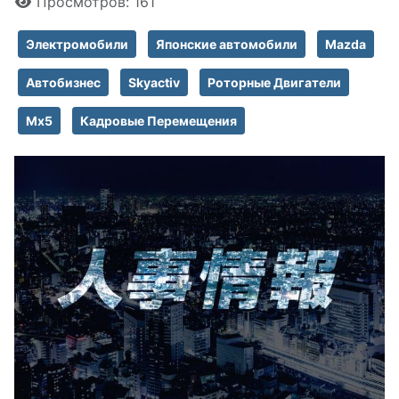
Просмотров: 161
Электромобили
Японские автомобили
Mazda
Автобизнес
Skyactiv
Роторные Двигатели
Mx5
Кадровые Перемещения