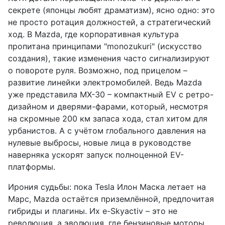
секрете (японцы любят драматизм), ясно одно: это
не просто ротация должностей, а стратегический
ход. В Mazda, где корпоративная культура
пропитана принципами "monozukuri" (искусство
создания), такие изменения часто сигнализируют
о повороте руля. Возможно, под прицелом –
развитие линейки электромобилей. Ведь Mazda
уже представила MX-30 – компактный EV с ретро-
дизайном и дверями-фарами, который, несмотря
на скромные 200 км запаса хода, стал хитом для
урбанистов. А с учётом глобального давления на
нулевые выбросы, новые лица в руководстве
наверняка ускорят запуск полноценной EV-
платформы.
Ирония судьбы: пока Tesla Илон Маска летает на
Марс, Mazda остаётся приземлённой, предпочитая
гибриды и плагины. Их e-Skyactiv – это не
революция, а эволюция, где бензиновые моторы