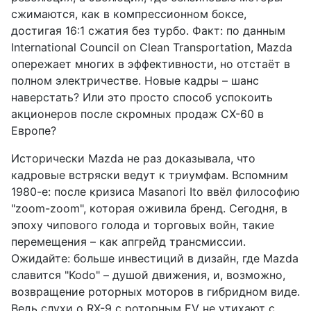
сжимаются, как в компрессионном боксе,
достигая 16:1 сжатия без турбо. Факт: по данным
International Council on Clean Transportation, Mazda
опережает многих в эффективности, но отстаёт в
полном электричестве. Новые кадры – шанс
наверстать? Или это просто способ успокоить
акционеров после скромных продаж CX-60 в
Европе?
Исторически Mazda не раз доказывала, что
кадровые встряски ведут к триумфам. Вспомним
1980-е: после кризиса Masanori Ito ввёл философию
"zoom-zoom", которая оживила бренд. Сегодня, в
эпоху чипового голода и торговых войн, такие
перемещения – как апгрейд трансмиссии.
Ожидайте: больше инвестиций в дизайн, где Mazda
славится "Kodo" – душой движения, и, возможно,
возвращение роторных моторов в гибридном виде.
Ведь слухи о RX-9 с роторным EV не утихают с