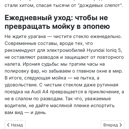
стали хитом, спасая тысячи от "дождевых слепот".
Ежедневный уход: чтобы не
превращать мойку в эпопею
Не ждите урагана — чистите стекло еженедельно.
Современные составы, вроде тех, что
рекомендуют для электромобилей Hyundai Ioniq 5,
не оставляют разводов и защищают от повторного
налета. Ирония судьбы: мы тратим часы на
полировку фар, но забываем о главном окне в мир.
В итоге, следующая мойка — не пытка, а
удовольствие. С чистым стеклом даже рутинная
поездка на Audi A4 превращается в приключение, а
не в слалом по разводам. Так что, уважаемые
водители, не дайте масляной пленке испортить
вам вид — и день.
Предыдущий: Возвращаем блеск: как оживить пожелтевшие 
Следующий: 
Назад
Вперед