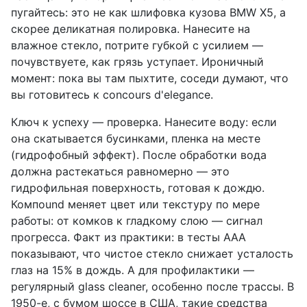
пугайтесь: это не как шлифовка кузова BMW X5, а
скорее деликатная полировка. Нанесите на
влажное стекло, потрите губкой с усилием —
почувствуете, как грязь уступает. Ироничный
момент: пока вы там пыхтите, соседи думают, что
вы готовитесь к concours d'elegance.
Ключ к успеху — проверка. Нанесите воду: если
она скатывается бусинками, пленка на месте
(гидрофобный эффект). После обработки вода
должна растекаться равномерно — это
гидрофильная поверхность, готовая к дождю.
Компound меняет цвет или текстуру по мере
работы: от комков к гладкому слою — сигнал
прогресса. Факт из практики: в тесты AAA
показывают, что чистое стекло снижает усталость
глаз на 15% в дождь. А для профилактики —
регулярный glass cleaner, особенно после трассы. В
1950-е, с бумом шоссе в США, такие средства