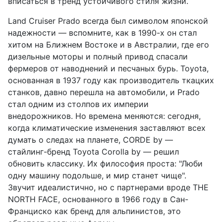
вписаться в тренд устойчивого стиля жизни.
Land Cruiser Prado всегда был символом японской
надежности — вспомните, как в 1990-х он стал
хитом на Ближнем Востоке и в Австралии, где его
дизельные моторы и полный привод спасали
фермеров от наводнений и песчаных бурь. Toyota,
основанная в 1937 году как производитель ткацких
станков, давно перешла на автомобили, и Prado
стал одним из столпов их империи
внедорожников. Но времена меняются: сегодня,
когда климатические изменения заставляют всех
думать о следах на планете, CORDE by —
стайлинг-бренд Toyota Corolla by — решил
обновить классику. Их философия проста: "Люби
одну машину подольше, и мир станет чище".
Звучит идеалистично, но с партнерами вроде THE
NORTH FACE, основанного в 1966 году в Сан-
Франциско как бренд для альпинистов, это