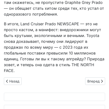
там окажетесь, не пропустите Graphite Grey Prado
— он обещает стать хитом среди тех, кто устал от
одноразового потребления.
В итоге, Land Cruiser Prado NEWSCAPE — это не
просто кастом, а манифест: внедорожники могут
быть крутыми, экологичными и вечными. Toyota
снова доказывает, почему они лидируют в
продажах по всему миру — с 2023 года их
глобальные поставки превысили 10 миллионов
единиц. Готовы ли вы к такому апгрейду? Природа
зовет, и теперь она одета в стиль THE NORTH
FACE.
Предыдущий: Осень 2025: японцы меняют пикники на ночев
Следующий: E
Назад
Вперед